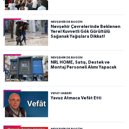
NEVŞEHIR DE BUGÜN
Nevşehir Çevrelerinde Beklenen
Yerel Kuvvetli Gök Gürültülü
Sağanak Yağışlara Dikkat!
NEVŞEHIR DE BUGÜN
NRL HOME, Satış, Destek ve
Montaj Personeli Alımı Yapacak
VEFAT HABERI
Yavuz Atmaca Vefât Etti