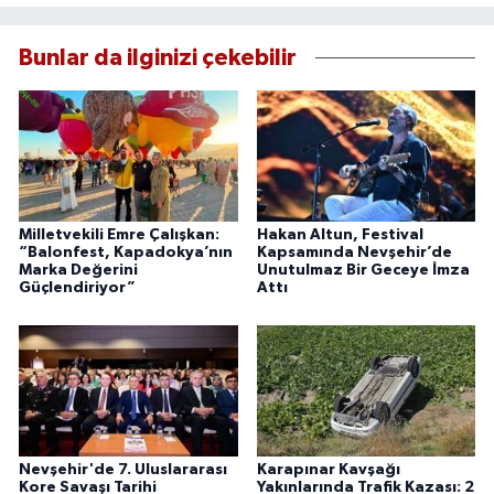
Bunlar da ilginizi çekebilir
Milletvekili Emre Çalışkan:
Hakan Altun, Festival
“Balonfest, Kapadokya’nın
Kapsamında Nevşehir’de
Marka Değerini
Unutulmaz Bir Geceye İmza
Güçlendiriyor”
Attı
Nevşehir'de 7. Uluslararası
Karapınar Kavşağı
Kore Savaşı Tarihi
Yakınlarında Trafik Kazası: 2