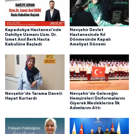
Kapadokya Hastanesi’nde
Nevşehir Devlet
Dahiliye Uzmanı Uzm. Dr.
Hastanesinde Kıl
İsmet Anıl Berk Hasta
Dönmesinde Kapalı
Kabulüne Başladı
Ameliyat Dönemi
Nevşehir’de Tarama Daveti
Nevşehir’de Geleceğin
Hayat Kurtardı
Hemşireleri Üniformalarını
Giyerek Mesleklerine İlk
Adımlarını Attı