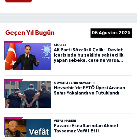
Geçen Yıl Bugün
06 Ağustos 2025
SIYASET
AK Parti Sözcüsü Çelik: "Devlet
içerisinde bu şekilde sahtecilik
yapan şebeke, çete ne varsa
devletten söküp atacağız"
GÜVENLI ŞEHIR NEVŞEHIR
Nevşehir'de FETÖ Üyesi Aranan
Şahıs Yakalandı ve Tutuklandı
VEFAT HABERI
Pazarcı Esnaflarından Ahmet
Tavsamaz Vefât Etti