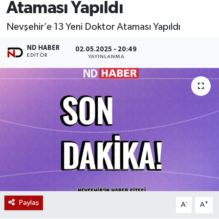
Ataması Yapıldı
Nevşehir’e 13 Yeni Doktor Ataması Yapıldı
ND HABER
02.05.2025 - 20:49
EDITÖR
YAYINLANMA
Paylaş
-
+
A
A