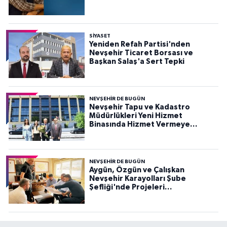
SIYASET
Yeniden Refah Partisi'nden
Nevşehir Ticaret Borsası ve
Başkan Salaş'a Sert Tepki
NEVŞEHIR DE BUGÜN
Nevşehir Tapu ve Kadastro
Müdürlükleri Yeni Hizmet
Binasında Hizmet Vermeye
Başladı
NEVŞEHIR DE BUGÜN
Aygün, Özgün ve Çalışkan
Nevşehir Karayolları Şube
Şefliği'nde Projeleri
Değerlendirdi