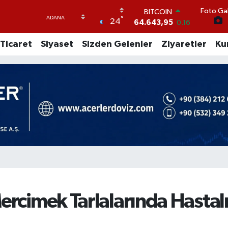
Foto Gal
DOLAR
°
24
47,6006
0.06
EURO
Ticaret
Siyaset
Sizden Gelenler
Ziyaretler
Ku
55,0250
0.02
STERLİN
64,2398
0.2
GRAM ALTIN
6500.87
0.12
BİST100
13.799
70
BITCOIN
64.643,95
0.16
ercimek Tarlalarında Hastalı