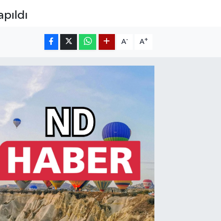
apıldı
-
+
A
A