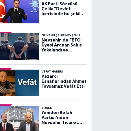
AK Parti Sözcüsü
Çelik: "Devlet
içerisinde bu şekilde
sahtecilik yapan
şebeke, çete ne
varsa devletten
söküp atacağız"
GÜVENLI ŞEHIR NEVŞEHIR
Nevşehir'de FETÖ
Üyesi Aranan Şahıs
Yakalandı ve
Tutuklandı
VEFAT HABERI
Pazarcı
Esnaflarından Ahmet
Tavsamaz Vefât Etti
SIYASET
Yeniden Refah
Partisi'nden
Nevşehir Ticaret
Borsası ve Başkan