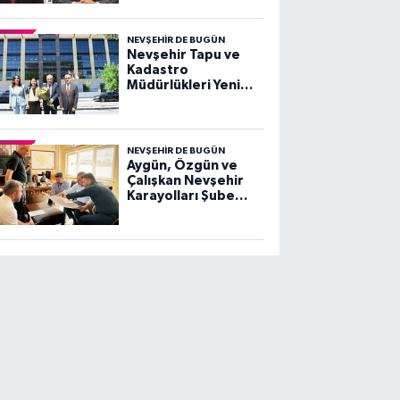
Salaş'a Sert Tepki
NEVŞEHIR DE BUGÜN
Nevşehir Tapu ve
Kadastro
Müdürlükleri Yeni
Hizmet Binasında
Hizmet Vermeye
Başladı
NEVŞEHIR DE BUGÜN
Aygün, Özgün ve
Çalışkan Nevşehir
Karayolları Şube
Şefliği'nde Projeleri
Değerlendirdi