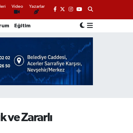
eri
Video
Yazarlar
rum
Eğitim
k ve Zararlı