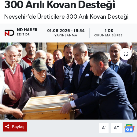
300 Arılı Kovan Desteği
Nevşehir’de Üreticilere 300 Arılı Kovan Desteği
ND HABER
01.06.2026 - 16:54
1 DK
EDITÖR
YAYINLANMA
OKUNMA SÜRESI
Paylaş
-
+
A
A