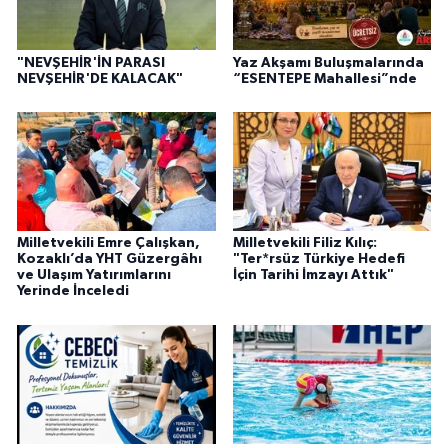
"NEVŞEHİR'İN PARASI
Yaz Akşamı Buluşmalarında
NEVŞEHİR'DE KALACAK"
“ESENTEPE Mahallesi”nde
Milletvekili Emre Çalışkan,
Milletvekili Filiz Kılıç:
Kozaklı’da YHT Güzergâhı
"Ter*rsüz Türkiye Hedefi
ve Ulaşım Yatırımlarını
İçin Tarihi İmzayı Attık"
Yerinde İnceledi