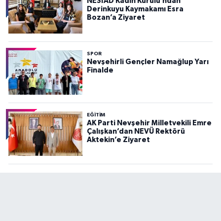
NESİAD Kadın Kurulu’ndan
Derinkuyu Kaymakamı Esra
Bozan’a Ziyaret
SPOR
Nevşehirli Gençler Namağlup Yarı
Finalde
EĞITIM
AK Parti Nevşehir Milletvekili Emre
Çalışkan’dan NEVÜ Rektörü
Aktekin’e Ziyaret