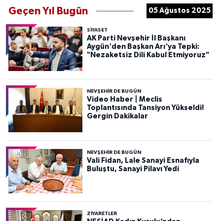
Geçen Yıl Bugün
05 Ağustos 2025
SIYASET
AK Parti Nevşehir İl Başkanı
Aygün'den Başkan Arı'ya Tepki:
"Nezaketsiz Dili Kabul Etmiyoruz"
NEVŞEHIR DE BUGÜN
Video Haber | Meclis
Toplantısında Tansiyon Yükseldi!
Gergin Dakikalar
NEVŞEHIR DE BUGÜN
Vali Fidan, Lale Sanayi Esnafıyla
Buluştu, Sanayi Pilavı Yedi
ZIYARETLER