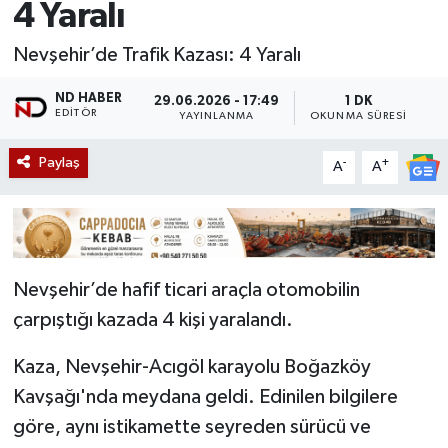
4 Yaralı
Nevşehir’de Trafik Kazası: 4 Yaralı
ND HABER
29.06.2026 - 17:49
1 DK
EDITÖR
YAYINLANMA
OKUNMA SÜRESI
Paylaş
-
+
A
A
Nevşehir’de hafif ticari araçla otomobilin
çarpıştığı kazada 4 kişi yaralandı.
Kaza, Nevşehir-Acıgöl karayolu Boğazköy
Kavşağı'nda meydana geldi. Edinilen bilgilere
göre, aynı istikamette seyreden sürücü ve