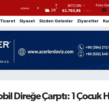
Foto Gal
BITCOIN
°
28
62.760,86
-1.04
DOLAR
Ticaret
Siyaset
Sizden Gelenler
Ziyaretler
Ku
47,5452
0.05
EURO
54,8242
0.01
STERLİN
64,0159
-0.24
GRAM ALTIN
6215.59
0.65
BİST100
13.458
0
il Direğe Çarptı: 1 Çocuk H