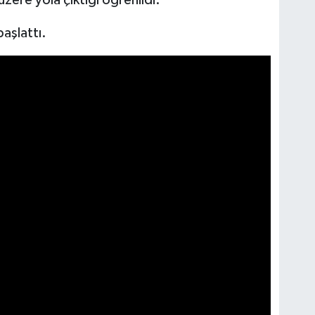
zere yola çıktığı öğrenildi.
başlattı.