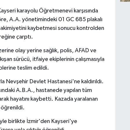
Kayseri karayolu Öğretmenevi karşısında
göre, A.A. yönetimindeki 01 GC 685 plakalı
hakimiyetini kaybetmesi sonucu kontrolden
reğine çarptı.
erine olay yerine sağlık, polis, AFAD ve
ıkışan sürücü, itfaiye ekiplerinin çalışmasıyla
plerine teslim edildi.
la Nevşehir Devlet Hastanesi'ne kaldırıldı.
şındaki A.B.A., hastanede yapılan tüm
rak hayatını kaybetti. Kazada yaralanan
 öğrenildi.
le birlikte İzmir'den Kayseri'ye