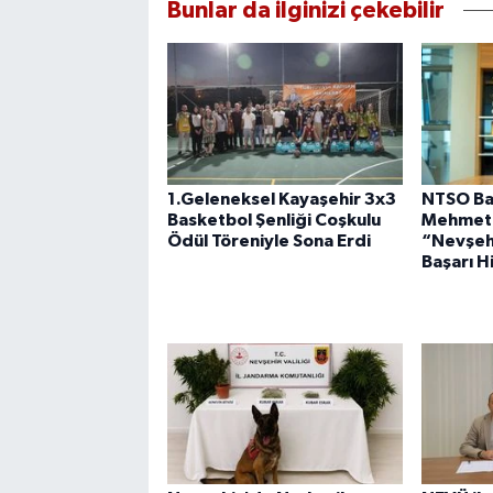
Bunlar da ilginizi çekebilir
1.Geleneksel Kayaşehir 3x3
NTSO Ba
Basketbol Şenliği Coşkulu
Mehmet A
Ödül Töreniyle Sona Erdi
“Nevşehir
Başarı H