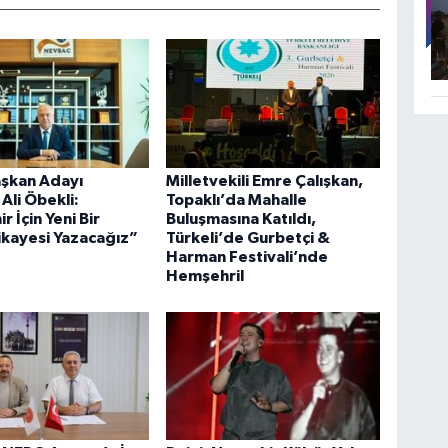
şkan Adayı
Milletvekili Emre Çalışkan,
li Öbekli:
Topaklı’da Mahalle
 İçin Yeni Bir
Buluşmasına Katıldı,
ikayesi Yazacağız”
Türkeli’de Gurbetçi &
Harman Festivali’nde
Hemşehril