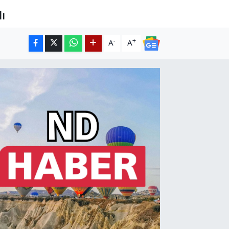
ı
-
+
A
A