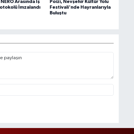
 NERO Arasında İş
Poizi, Nevşehir Kültür Yolu
Protokolü İmzalandı
Festivali'nde Hayranlarıyla
Buluştu