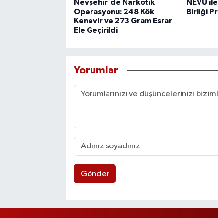
Nevşehir'de Narkotik
NEVÜ ile
Operasyonu: 248 Kök
Birliği 
Kenevir ve 273 Gram Esrar
Ele Geçirildi
Yorumlar
Gönder