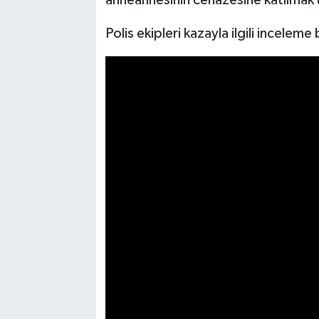
anneannesinin cenazesine katılmak ü
Polis ekipleri kazayla ilgili inceleme 