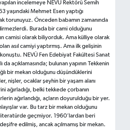
 yapılan incelemeye NEVÜ Rektörü Semih
bi 63 yaşındaki Mehmet Esen yaptığı
uşak torunuyuz. Önceden babamın zamanında
rdirmezlerdi. Burada bir cami olduğunu
ın camisi olarak biliyorduk. Ama külliye olarak
lan asıl camiyi yaptırmış. Ama ilk gelişinin
e konuştu. NEVÜ Fen Edebiyat Fakültesi Sanat
ı da açıklamasında; bulunan yapının Tekkenin
ğlı bir mekan olduğunu düşündüklerini
er, nişler, ocaklar şeyhin bir yaşam alanı
ini ağırladığı, belki tekkede çorbanın
lerin ağırlandığı, açların doyurulduğu bir yer.
ayışlar var. Bu tarz bir mekan olduğunu
 literatürde geçmiyor. 1960’lardan beri
n deşifre edilmiş, ancak açılmamış bir mekan.