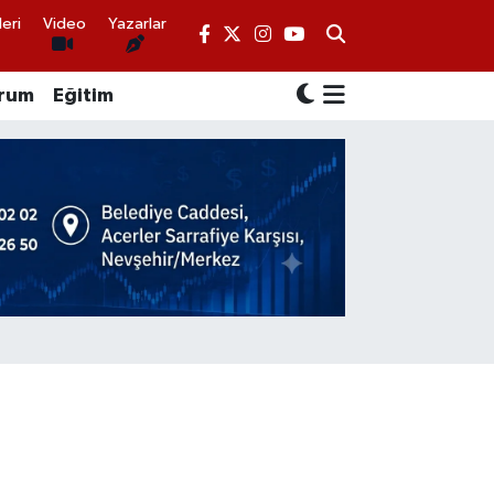
eri
Video
Yazarlar
rum
Eğitim