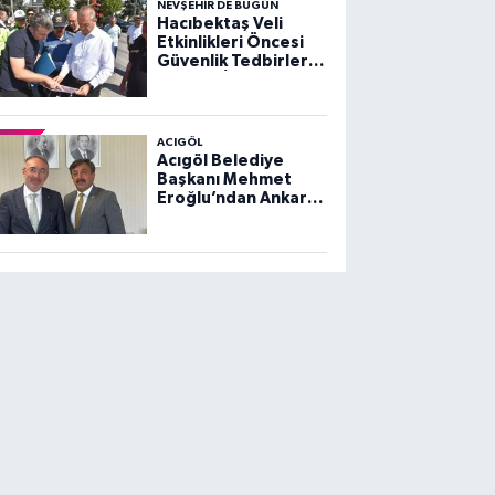
NEVŞEHIR DE BUGÜN
Hacıbektaş Veli
Etkinlikleri Öncesi
Güvenlik Tedbirleri
Yerinde İncelendi
ACIGÖL
Acıgöl Belediye
Başkanı Mehmet
Eroğlu’ndan Ankara
Ziyareti