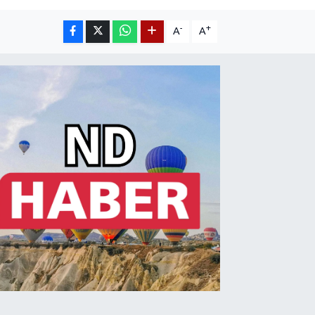
-
+
A
A