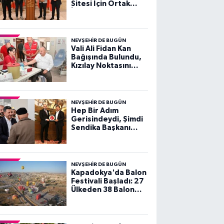
Sitesi İçin Ortak
İrade ve Kararlılık
Vurgusu
NEVŞEHIR DE BUGÜN
Vali Ali Fidan Kan
Bağışında Bulundu,
Kızılay Noktasını
Ziyaret Etti
NEVŞEHIR DE BUGÜN
Hep Bir Adım
Gerisindeydi, Şimdi
Sendika Başkanı
Olarak Ziyarete
Geldi
NEVŞEHIR DE BUGÜN
Kapadokya'da Balon
Festivali Başladı: 27
Ülkeden 38 Balon
Gökyüzünü Süsledi