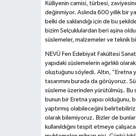
Külliyenin camisi, türbesi, zaviyesi
değinmiyor. Aslında 600 yıllık bir y
belki de saklandığı için de bu şeki
bizim Selçuklulardan beri aşina o
süslemeler, malzemeler ve teknik bir
NEVÜ Fen Edebiyat Fakültesi Sanat 
yapıdaki süslemelerin ağırlıklı olar
oluştuğunu söyledi. Altın, "Eretna
tasarımını burada da görüyoruz. Süs
süsleme üzerinden yürütülmüş. Bu sü
bunun bir Eretna yapısı olduğunu, be
yaptırmış olabileceğini belirtebiliri
olarak bilemiyoruz. Bizler de bunlarl
kullanıldığını tespit etmeye çalış
muhtemelen mihrap nişi. Çünkü kıble