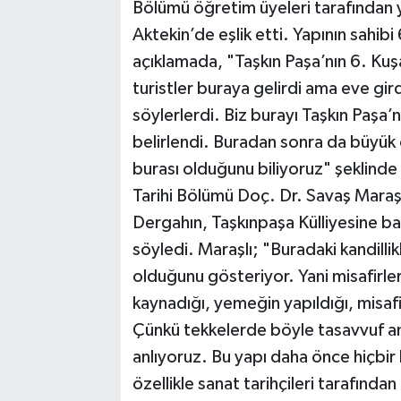
Bölümü öğretim üyeleri tarafından
Aktekin’de eşlik etti. Yapının sahi
açıklamada, "Taşkın Paşa’nın 6. K
turistler buraya gelirdi ama eve gi
söylerlerdi. Biz burayı Taşkın Paşa’n
belirlendi. Buradan sonra da büyük o
burası olduğunu biliyoruz" şeklind
Tarihi Bölümü Doç. Dr. Savaş Maraşl
Dergahın, Taşkınpaşa Külliyesine ba
söyledi. Maraşlı; "Buradaki kandillikl
olduğunu gösteriyor. Yani misafirler
kaynadığı, yemeğin yapıldığı, misafir
Çünkü tekkelerde böyle tasavvuf anl
anlıyoruz. Bu yapı daha önce hiçbir
özellikle sanat tarihçileri tarafında