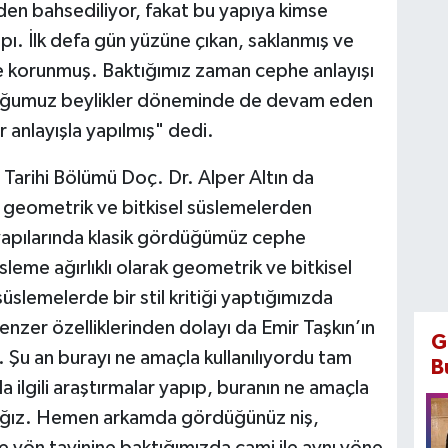
nden bahsediliyor, fakat bu yapıya kimse
apı. İlk defa gün yüzüne çıkan, saklanmış ve
lde korunmuş. Baktığımız zaman cephe anlayışı
lduğumuz beylikler döneminde de devam eden
 anlayışla yapılmış" dedi.
Tarihi Bölümü Doç. Dr. Alper Altın da
ak geometrik ve bitkisel süslemelerden
 yapılarında klasik gördüğümüz cephe
leme ağırlıklı olarak geometrik ve bitkisel
slemelerde bir stil kritiği yaptığımızda
nzer özelliklerinden dolayı da Emir Taşkın’ın
G
z. Şu an burayı ne amaçla kullanılıyordu tam
B
a ilgili araştırmalar yapıp, buranın ne amaçla
acağız. Hemen arkamda gördüğünüz niş,
 yön tayinine baktığımızda cami ile aynı yöne