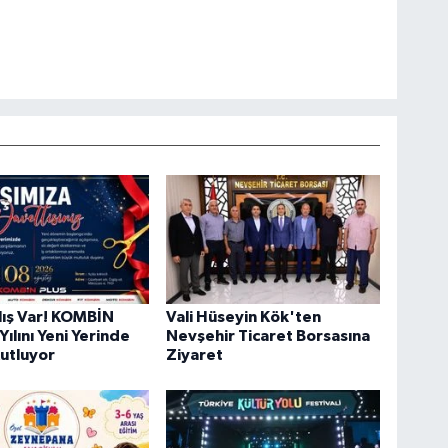
ılış Var! KOMBİN
Vali Hüseyin Kök'ten
Yılını Yeni Yerinde
Nevşehir Ticaret Borsasına
Kutluyor
Ziyaret