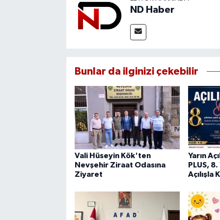
ND Haber
Bunlar da ilginizi çekebilir
Vali Hüseyin Kök'ten
Yarın Aç
Nevşehir Ziraat Odasına
PLUS, 8. 
Ziyaret
Açılışla 