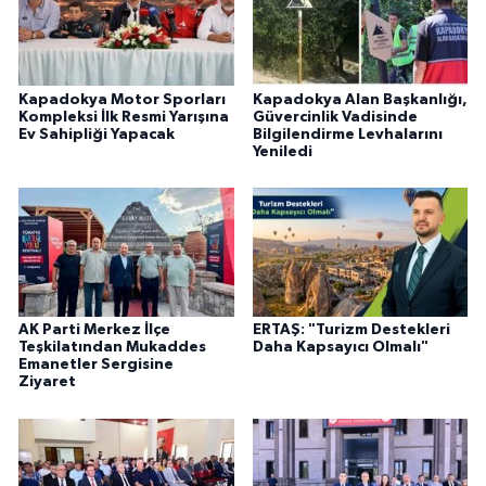
Kapadokya Motor Sporları
Kapadokya Alan Başkanlığı,
Kompleksi İlk Resmi Yarışına
Güvercinlik Vadisinde
Ev Sahipliği Yapacak
Bilgilendirme Levhalarını
Yeniledi
AK Parti Merkez İlçe
ERTAŞ: "Turizm Destekleri
Teşkilatından Mukaddes
Daha Kapsayıcı Olmalı"
Emanetler Sergisine
Ziyaret