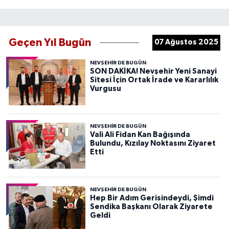
Geçen Yıl Bugün
07 Ağustos 2025
NEVŞEHIR DE BUGÜN
SON DAKİKA! Nevşehir Yeni Sanayi
Sitesi İçin Ortak İrade ve Kararlılık
Vurgusu
NEVŞEHIR DE BUGÜN
Vali Ali Fidan Kan Bağışında
Bulundu, Kızılay Noktasını Ziyaret
Etti
NEVŞEHIR DE BUGÜN
Hep Bir Adım Gerisindeydi, Şimdi
Sendika Başkanı Olarak Ziyarete
Geldi