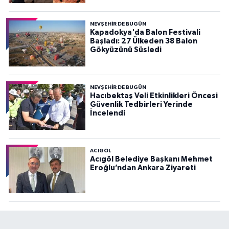
NEVŞEHIR DE BUGÜN
Kapadokya'da Balon Festivali
Başladı: 27 Ülkeden 38 Balon
Gökyüzünü Süsledi
NEVŞEHIR DE BUGÜN
Hacıbektaş Veli Etkinlikleri Öncesi
Güvenlik Tedbirleri Yerinde
İncelendi
ACIGÖL
Acıgöl Belediye Başkanı Mehmet
Eroğlu’ndan Ankara Ziyareti