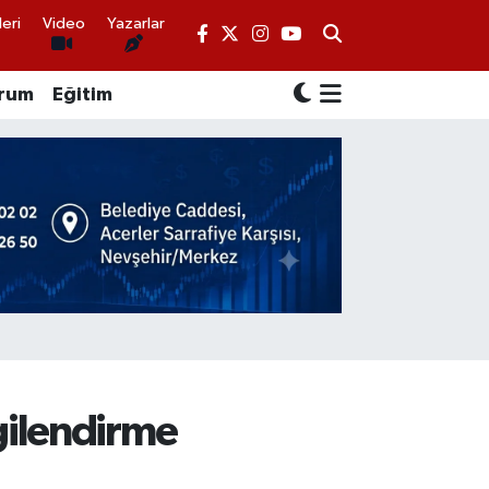
eri
Video
Yazarlar
rum
Eğitim
gilendirme