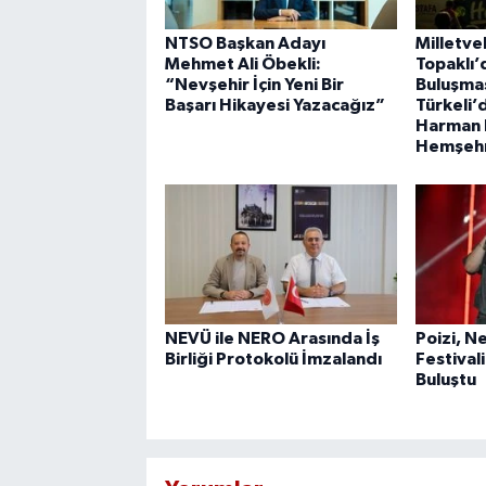
NTSO Başkan Adayı
Milletve
Mehmet Ali Öbekli:
Topaklı’
“Nevşehir İçin Yeni Bir
Buluşmas
Başarı Hikayesi Yazacağız”
Türkeli’
Harman F
Hemşehr
NEVÜ ile NERO Arasında İş
Poizi, N
Birliği Protokolü İmzalandı
Festival
Buluştu