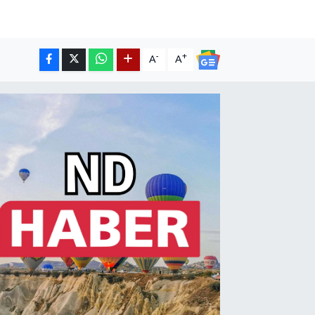
-
+
A
A