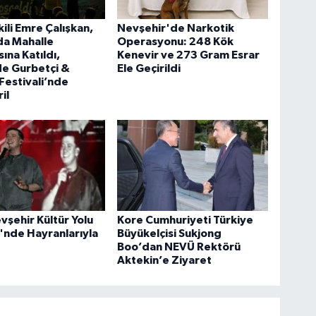
kili Emre Çalışkan,
Nevşehir'de Narkotik
da Mahalle
Operasyonu: 248 Kök
ına Katıldı,
Kenevir ve 273 Gram Esrar
de Gurbetçi &
Ele Geçirildi
estivali’nde
il
evşehir Kültür Yolu
Kore Cumhuriyeti Türkiye
i'nde Hayranlarıyla
Büyükelçisi Sukjong
Boo’dan NEVÜ Rektörü
Aktekin’e Ziyaret