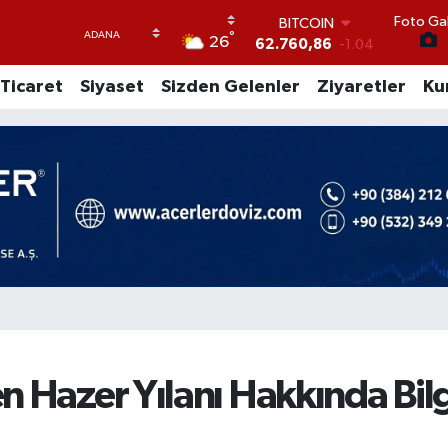
Foto Gal
DOLAR
°
26
47,5452
0.05
EURO
Ticaret
Siyaset
Sizden Gelenler
Ziyaretler
Ku
54,8242
0.01
STERLİN
64,0159
-0.24
GRAM ALTIN
6215.59
0.65
BİST100
13.458
0
BITCOIN
62.760,86
-1.04
n Hazer Yılanı Hakkında Bil