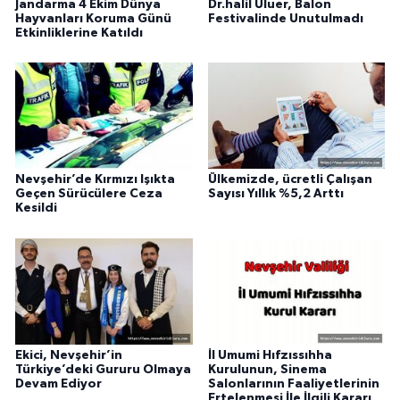
Jandarma 4 Ekim Dünya
Dr.halil Uluer, Balon
Hayvanları Koruma Günü
Festivalinde Unutulmadı
Etkinliklerine Katıldı
Nevşehir’de Kırmızı Işıkta
Ülkemizde, ücretli Çalışan
Geçen Sürücülere Ceza
Sayısı Yıllık %5,2 Arttı
Kesildi
Ekici, Nevşehir’in
İl Umumi Hıfzıssıhha
Türkiye’deki Gururu Olmaya
Kurulunun, Sinema
Devam Ediyor
Salonlarının Faaliyetlerinin
Ertelenmesi İle İlgili Kararı