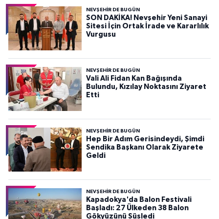
NEVŞEHIR DE BUGÜN
SON DAKİKA! Nevşehir Yeni Sanayi
Sitesi İçin Ortak İrade ve Kararlılık
Vurgusu
NEVŞEHIR DE BUGÜN
Vali Ali Fidan Kan Bağışında
Bulundu, Kızılay Noktasını Ziyaret
Etti
NEVŞEHIR DE BUGÜN
Hep Bir Adım Gerisindeydi, Şimdi
Sendika Başkanı Olarak Ziyarete
Geldi
NEVŞEHIR DE BUGÜN
Kapadokya'da Balon Festivali
Başladı: 27 Ülkeden 38 Balon
Gökyüzünü Süsledi