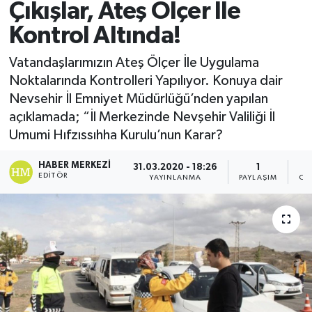
Çıkışlar, Ateş Ölçer İle
Kontrol Altında!
Vatandaşlarımızın Ateş Ölçer İle Uygulama
Noktalarında Kontrolleri Yapılıyor. Konuya dair
Nevsehir İl Emniyet Müdürlüğü’nden yapılan
açıklamada; “İl Merkezinde Nevşehir Valiliği İl
Umumi Hıfzıssıhha Kurulu’nun Karar?
HABER MERKEZI
31.03.2020 - 18:26
1
EDITÖR
YAYINLANMA
PAYLAŞIM
OK