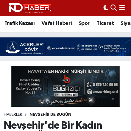
Trafik Kazası
Nöbetçi Eczaneler
Trafik Kazası
Vefat Haberi
Spor
Ticaret
Siya
Vefat Haberi
Nevşehir Hava Durumu
Spor
Nevşehir Trafik Yoğunluk Haritası
Ticaret
Süper Lig Puan Durumu ve Fikstür
Siyaset
Tüm Manşetler
Ziyaretler
Son Dakika Haberleri
Kurum
Haber Arşivi
HABERLER
NEVŞEHIR DE BUGÜN
Nevşehir'de Bir Kadın
Eğitim