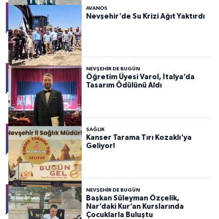
AVANOS
Nevşehir'de Su Krizi Ağıt Yaktırdı
NEVŞEHIR DE BUGÜN
Öğretim Üyesi Varol, İtalya’da
Tasarım Ödülünü Aldı
SAĞLIK
Kanser Tarama Tırı Kozaklı'ya
Geliyor!
NEVŞEHIR DE BUGÜN
Başkan Süleyman Özçelik,
Nar’daki Kur’an Kurslarında
Çocuklarla Buluştu