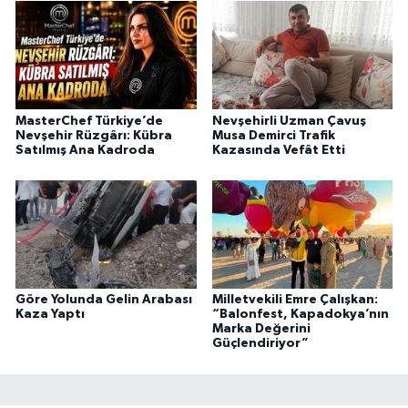
MasterChef Türkiye’de
Nevşehirli Uzman Çavuş
Nevşehir Rüzgârı: Kübra
Musa Demirci Trafik
Satılmış Ana Kadroda
Kazasında Vefât Etti
Göre Yolunda Gelin Arabası
Milletvekili Emre Çalışkan:
Kaza Yaptı
“Balonfest, Kapadokya’nın
Marka Değerini
Güçlendiriyor”