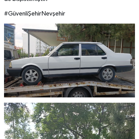
#GüvenliŞehirNevşehir