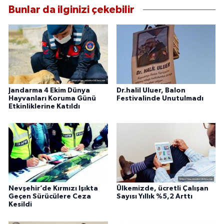
Bunlar da ilginizi çekebilir
Jandarma 4 Ekim Dünya
Dr.halil Uluer, Balon
Hayvanları Koruma Günü
Festivalinde Unutulmadı
Etkinliklerine Katıldı
Nevşehir’de Kırmızı Işıkta
Ülkemizde, ücretli Çalışan
Geçen Sürücülere Ceza
Sayısı Yıllık %5,2 Arttı
Kesildi