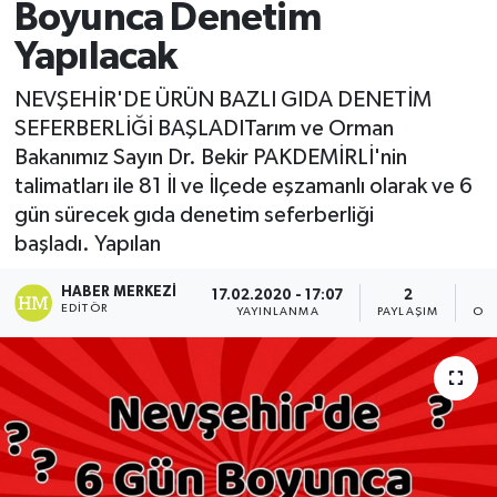
Boyunca Denetim
Yapılacak
NEVŞEHİR'DE ÜRÜN BAZLI GIDA DENETİM
SEFERBERLİĞİ BAŞLADITarım ve Orman
Bakanımız Sayın Dr. Bekir PAKDEMİRLİ'nin
talimatları ile 81 İl ve İlçede eşzamanlı olarak ve 6
gün sürecek gıda denetim seferberliği
başladı. Yapılan
HABER MERKEZI
17.02.2020 - 17:07
2
EDITÖR
YAYINLANMA
PAYLAŞIM
OK