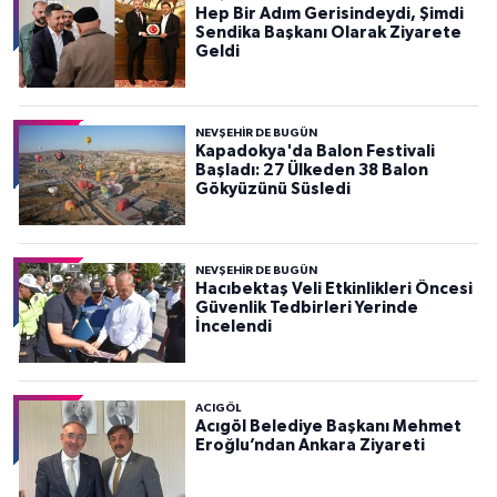
Hep Bir Adım Gerisindeydi, Şimdi
Sendika Başkanı Olarak Ziyarete
Geldi
NEVŞEHIR DE BUGÜN
Kapadokya'da Balon Festivali
Başladı: 27 Ülkeden 38 Balon
Gökyüzünü Süsledi
NEVŞEHIR DE BUGÜN
Hacıbektaş Veli Etkinlikleri Öncesi
Güvenlik Tedbirleri Yerinde
İncelendi
ACIGÖL
Acıgöl Belediye Başkanı Mehmet
Eroğlu’ndan Ankara Ziyareti