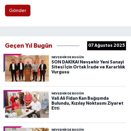
Gönder
Geçen Yıl Bugün
07 Ağustos 2025
NEVŞEHIR DE BUGÜN
SON DAKİKA! Nevşehir Yeni Sanayi
Sitesi İçin Ortak İrade ve Kararlılık
Vurgusu
NEVŞEHIR DE BUGÜN
Vali Ali Fidan Kan Bağışında
Bulundu, Kızılay Noktasını Ziyaret
Etti
NEVŞEHIR DE BUGÜN