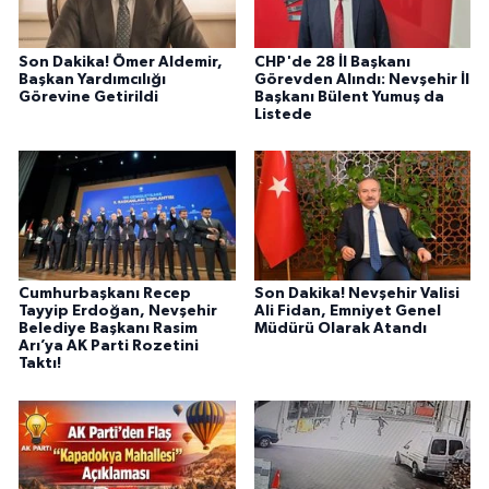
Son Dakika! Ömer Aldemir,
CHP'de 28 İl Başkanı
Başkan Yardımcılığı
Görevden Alındı: Nevşehir İl
Görevine Getirildi
Başkanı Bülent Yumuş da
Listede
Cumhurbaşkanı Recep
Son Dakika! Nevşehir Valisi
Tayyip Erdoğan, Nevşehir
Ali Fidan, Emniyet Genel
Belediye Başkanı Rasim
Müdürü Olarak Atandı
Arı’ya AK Parti Rozetini
Taktı!