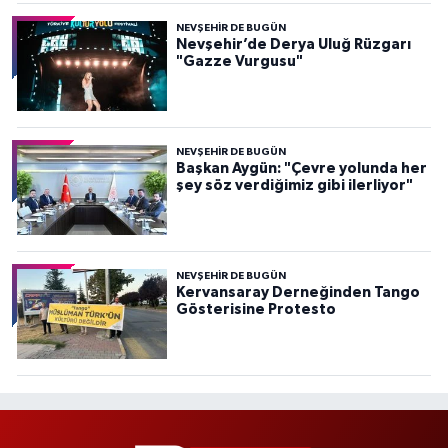
NEVŞEHIR DE BUGÜN
Nevşehir’de Derya Uluğ Rüzgarı
"Gazze Vurgusu"
NEVŞEHIR DE BUGÜN
Başkan Aygün: "Çevre yolunda her
şey söz verdiğimiz gibi ilerliyor"
NEVŞEHIR DE BUGÜN
Kervansaray Derneğinden Tango
Gösterisine Protesto