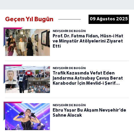
Geçen Yıl Bugün
09 Ağustos 2025
NEVŞEHIR DE BUGÜN
Prof. Dr. Fatma Fidan, Hüsn-i Hat
ve Minyatür Atölyelerini Ziyaret
Etti
NEVŞEHIR DE BUGÜN
Trafik Kazasında Vefat Eden
Jandarma Astsubay Çavuş Berat
Karabodur İçin Mevlid-i Şerif
Programı Düzenlendi
NEVŞEHIR DE BUGÜN
Ebru Yaşar Bu Akşam Nevşehir’de
Sahne Alacak