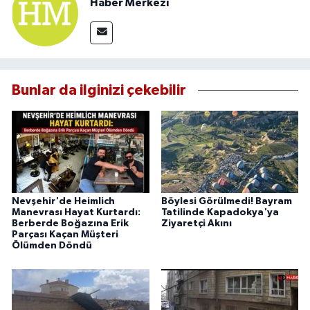
Haber Merkezi
Bunlar da ilginizi çekebilir
Nevşehir'de Heimlich
Böylesi Görülmedi! Bayram
Manevrası Hayat Kurtardı:
Tatilinde Kapadokya'ya
Berberde Boğazına Erik
Ziyaretçi Akını
Parçası Kaçan Müşteri
Ölümden Döndü