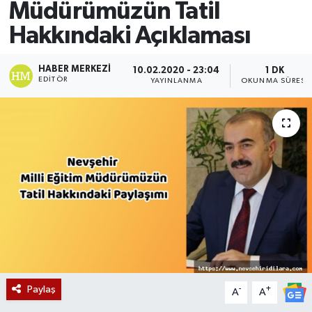
Müdürümüzün Tatil
Hakkındaki Açıklaması
HABER MERKEZI
10.02.2020 - 23:04
1 DK
EDITÖR
YAYINLANMA
OKUNMA SÜRESI
Paylaş
-
+
A
A