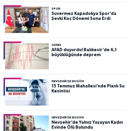
SPOR
Suvermez Kapadokya Spor’da
Şevki Koç Dönemi Sona Erdi
GENEL
AFAD duyurdu! Balıkesir'de 6,1
büyüklüğünde deprem
NEVŞEHIR DE BUGÜN
15 Temmuz Mahallesi’nde Planlı Su
Kesintisi
NEVŞEHIR DE BUGÜN
Nevşehir’de Yalnız Yaşayan Kadın
Evinde Ölü Bulundu