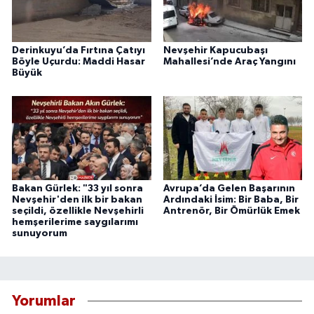
Derinkuyu’da Fırtına Çatıyı
Nevşehir Kapucubaşı
Böyle Uçurdu: Maddi Hasar
Mahallesi’nde Araç Yangını
Büyük
Bakan Gürlek: "33 yıl sonra
Avrupa’da Gelen Başarının
Nevşehir'den ilk bir bakan
Ardındaki İsim: Bir Baba, Bir
seçildi, özellikle Nevşehirli
Antrenör, Bir Ömürlük Emek
hemşerilerime saygılarımı
sunuyorum
Yorumlar