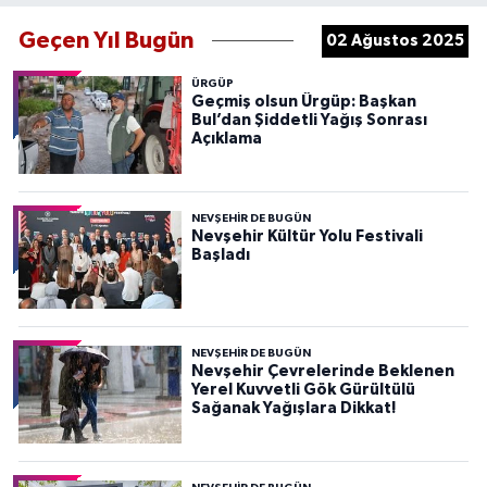
Geçen Yıl Bugün
02 Ağustos 2025
ÜRGÜP
Geçmiş olsun Ürgüp: Başkan
Bul’dan Şiddetli Yağış Sonrası
Açıklama
NEVŞEHIR DE BUGÜN
Nevşehir Kültür Yolu Festivali
Başladı
NEVŞEHIR DE BUGÜN
Nevşehir Çevrelerinde Beklenen
Yerel Kuvvetli Gök Gürültülü
Sağanak Yağışlara Dikkat!