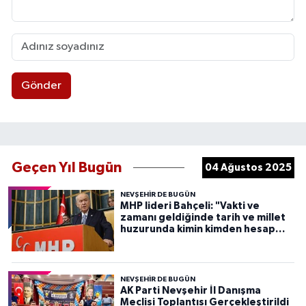
Gönder
Geçen Yıl Bugün
04 Ağustos 2025
NEVŞEHIR DE BUGÜN
MHP lideri Bahçeli: "Vakti ve
zamanı geldiğinde tarih ve millet
huzurunda kimin kimden hesap
soracağını herkes görecekti
NEVŞEHIR DE BUGÜN
AK Parti Nevşehir İl Danışma
Meclisi Toplantısı Gerçekleştirildi