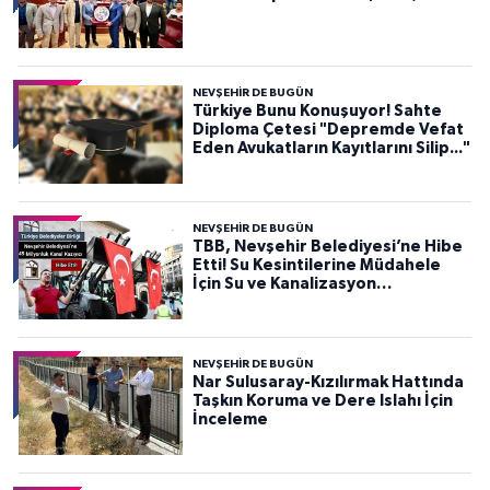
NEVŞEHIR DE BUGÜN
Türkiye Bunu Konuşuyor! Sahte
Diploma Çetesi "Depremde Vefat
Eden Avukatların Kayıtlarını Silip..."
NEVŞEHIR DE BUGÜN
TBB, Nevşehir Belediyesi’ne Hibe
Etti! Su Kesintilerine Müdahele
İçin Su ve Kanalizasyon
Müdürlüğü’nde Kullanılacak
NEVŞEHIR DE BUGÜN
Nar Sulusaray-Kızılırmak Hattında
Taşkın Koruma ve Dere Islahı İçin
İnceleme