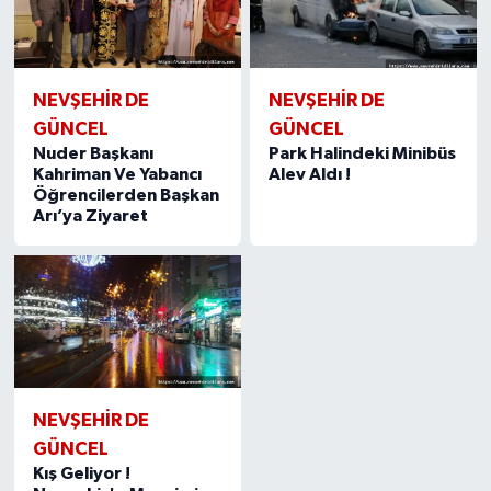
NEVŞEHIR DE
NEVŞEHIR DE
GÜNCEL
GÜNCEL
Nuder Başkanı
Park Halindeki Minibüs
Kahriman Ve Yabancı
Alev Aldı !
Öğrencilerden Başkan
Arı’ya Ziyaret
NEVŞEHIR DE
GÜNCEL
Kış Geliyor !