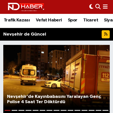
Trafik Kazası
Nöbetçi Eczaneler
Trafik Kazası
Vefat Haberi
Spor
Ticaret
Siya
Vefat Haberi
Nevşehir Hava Durumu
Nevşehir de Güncel
Spor
Nevşehir Trafik Yoğunluk Haritası
Ticaret
Süper Lig Puan Durumu ve Fikstür
Siyaset
Tüm Manşetler
Ziyaretler
Son Dakika Haberleri
Kurum
Haber Arşivi
Nevşehir’de Kayınbabasını Yaralayan Genç
Polise 4 Saat Ter Döktürdü
Eğitim