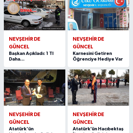
NEVŞEHIR DE
NEVŞEHIR DE
GÜNCEL
GÜNCEL
Başkan Açıkladı: 1 Tl
Karnesini Getiren
Daha...
Öğrenciye Hediye Var
NEVŞEHIR DE
NEVŞEHIR DE
GÜNCEL
GÜNCEL
Atatürk'ün
Atatürk’ün Hacıbektaş