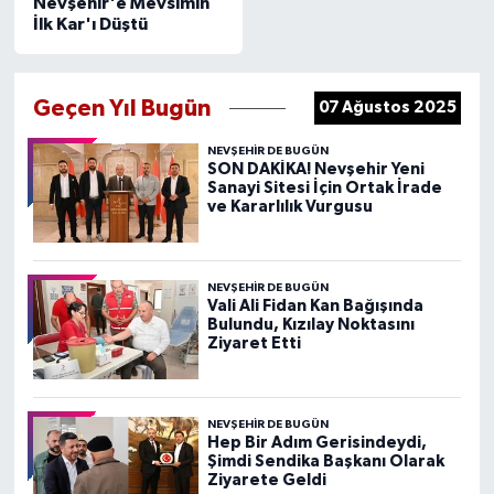
Nevşehir'e Mevsimin
İlk Kar'ı Düştü
Geçen Yıl Bugün
07 Ağustos 2025
NEVŞEHIR DE BUGÜN
SON DAKİKA! Nevşehir Yeni
Sanayi Sitesi İçin Ortak İrade
ve Kararlılık Vurgusu
NEVŞEHIR DE BUGÜN
Vali Ali Fidan Kan Bağışında
Bulundu, Kızılay Noktasını
Ziyaret Etti
NEVŞEHIR DE BUGÜN
Hep Bir Adım Gerisindeydi,
Şimdi Sendika Başkanı Olarak
Ziyarete Geldi