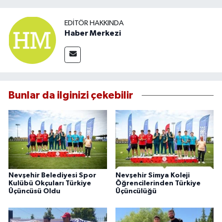
EDITÖR HAKKINDA
Haber Merkezi
Bunlar da ilginizi çekebilir
Nevşehir Belediyesi Spor
Nevşehir Simya Koleji
Kulübü Okçuları Türkiye
Öğrencilerinden Türkiye
Üçüncüsü Oldu
Üçüncülüğü