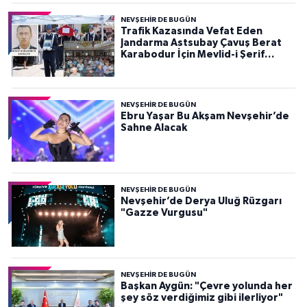
NEVŞEHIR DE BUGÜN
Trafik Kazasında Vefat Eden
Jandarma Astsubay Çavuş Berat
Karabodur İçin Mevlid-i Şerif
Programı Düzenlendi
NEVŞEHIR DE BUGÜN
Ebru Yaşar Bu Akşam Nevşehir’de
Sahne Alacak
NEVŞEHIR DE BUGÜN
Nevşehir’de Derya Uluğ Rüzgarı
"Gazze Vurgusu"
NEVŞEHIR DE BUGÜN
Başkan Aygün: "Çevre yolunda her
şey söz verdiğimiz gibi ilerliyor"