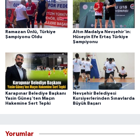
Ramazan Ünlü, Türkiye
Altın Madalya Nevşehir'in:
Şampiyonu Oldu
Hüseyin Efe Ertaş Türkiye
Şampiyonu
Karapınar Belediye Başkanı
Nevşehir Belediyesi
Yasin Güneş'ten Maçın
Kursiyerlerinden Sınavlarda
Hakemine Sert Tepki
Büyük Başarı
Yorumlar