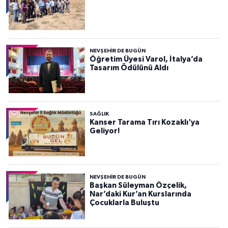
NEVŞEHIR DE BUGÜN
Öğretim Üyesi Varol, İtalya’da
Tasarım Ödülünü Aldı
SAĞLIK
Kanser Tarama Tırı Kozaklı'ya
Geliyor!
NEVŞEHIR DE BUGÜN
Başkan Süleyman Özçelik,
Nar’daki Kur’an Kurslarında
Çocuklarla Buluştu