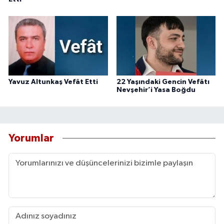
Yavuz Altunkaş Vefât Etti
22 Yaşındaki Gencin Vefâtı
Nevşehir’i Yasa Boğdu
Yorumlar