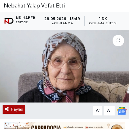
Nebahat Yalap Vefât Etti
ND HABER
28.05.2026 - 15:49
1 DK
EDITÖR
YAYINLANMA
OKUNMA SÜRESI
Paylaş
-
+
A
A