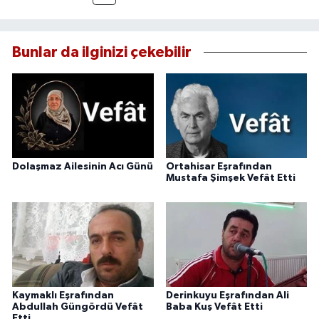
Bunlar da ilginizi çekebilir
Dolaşmaz Ailesinin Acı Günü
Ortahisar Eşrafından
Mustafa Şimşek Vefât Etti
Kaymaklı Eşrafından
Derinkuyu Eşrafından Ali
Abdullah Güngördü Vefât
Baba Kuş Vefât Etti
Etti