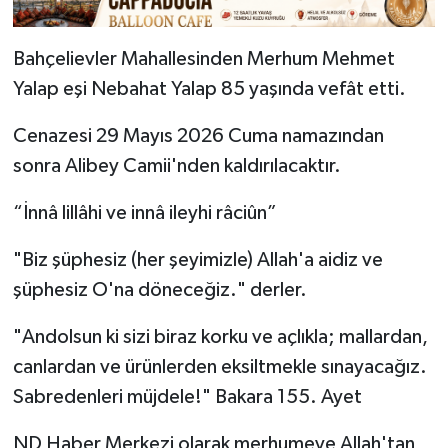
Bahçelievler Mahallesinden Merhum Mehmet
Yalap eşi Nebahat Yalap 85 yaşında vefât etti.
Cenazesi 29 Mayıs 2026 Cuma namazından
sonra Alibey Camii'nden kaldırılacaktır.
“İnnâ lillâhi ve innâ ileyhi râciûn”
"Biz şüphesiz (her şeyimizle) Allah'a aidiz ve
şüphesiz O'na döneceğiz." derler.
"Andolsun ki sizi biraz korku ve açlıkla; mallardan,
canlardan ve ürünlerden eksiltmekle sınayacağız.
Sabredenleri müjdele!" Bakara 155. Ayet
ND Haber Merkezi olarak merhumeye Allah'tan