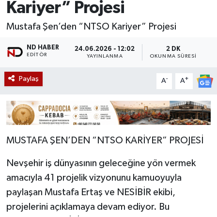
Kariyer” Projesi
Mustafa Şen’den “NTSO Kariyer” Projesi
ND HABER
24.06.2026 - 12:02
2 DK
EDITÖR
YAYINLANMA
OKUNMA SÜRESI
Paylaş
-
+
A
A
MUSTAFA ŞEN’DEN “NTSO KARİYER” PROJESİ
Nevşehir iş dünyasının geleceğine yön vermek
amacıyla 41 projelik vizyonunu kamuoyuyla
paylaşan Mustafa Ertaş ve NESİBİR ekibi,
projelerini açıklamaya devam ediyor. Bu