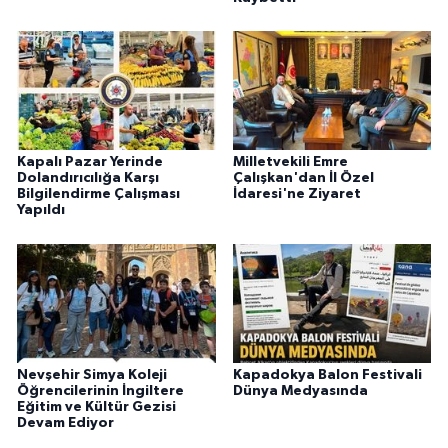
Kapalı Pazar Yerinde
Milletvekili Emre
Dolandırıcılığa Karşı
Çalışkan'dan İl Özel
Bilgilendirme Çalışması
İdaresi'ne Ziyaret
Yapıldı
Nevşehir Simya Koleji
Kapadokya Balon Festivali
Öğrencilerinin İngiltere
Dünya Medyasında
Eğitim ve Kültür Gezisi
Devam Ediyor