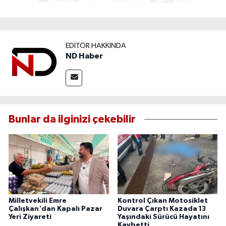
EDITÖR HAKKINDA
ND Haber
Bunlar da ilginizi çekebilir
Milletvekili Emre
Kontrol Çıkan Motosiklet
Çalışkan'dan Kapalı Pazar
Duvara Çarptı Kazada 13
Yeri Ziyareti
Yaşındaki Sürücü Hayatını
Kaybetti