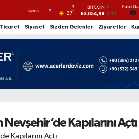
Foto Gal
BITCOIN
°
27
63.054,98
0.09
DOLAR
Ticaret
Siyaset
Sizden Gelenler
Ziyaretler
Ku
47,5574
0.18
EURO
54,8602
0.06
STERLİN
64,2310
0.41
GRAM ALTIN
6175.37
0
BİST100
13.458
124
Nevşehir’de Kapılarını Açtı
de Kapılarını Açtı