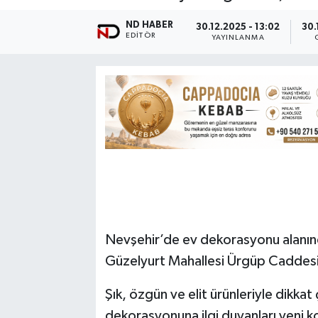
ND HABER
30.12.2025 - 13:02
30.
EDITÖR
YAYINLANMA
Nevşehir’de ev dekorasyonu alanın
Güzelyurt Mahallesi Ürgüp Caddesi 
Şık, özgün ve elit ürünleriyle dikk
dekorasyonuna ilgi duyanları yeni k