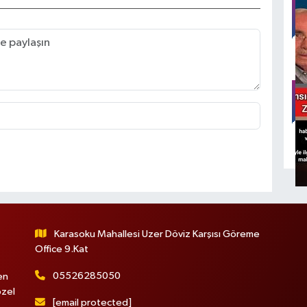
Karasoku Mahallesi Uzer Döviz Karşısı Göreme
Office 9.Kat
05526285050
en
özel
[email protected]