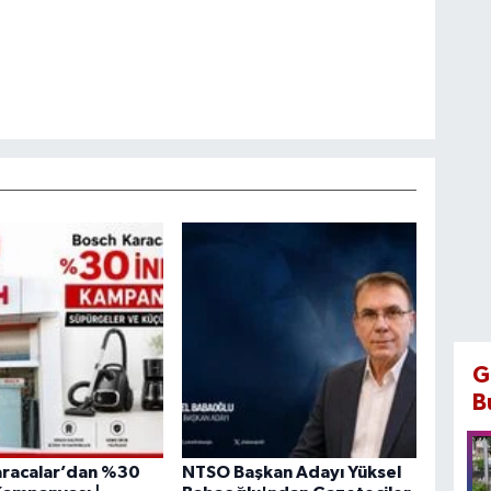
G
B
aracalar’dan %30
NTSO Başkan Adayı Yüksel