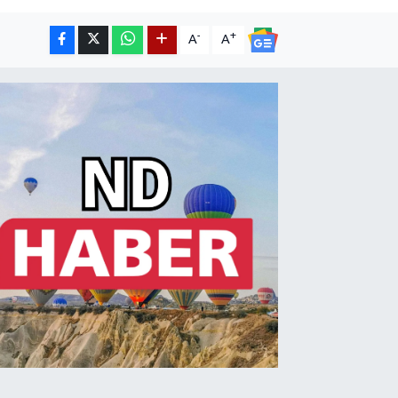
-
+
A
A