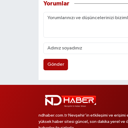
Yorumlar
Gönder
ndhaber.com.tr Nevşehir'in etkileşimi ve erişimi 
yüksek haber sitesi güncel, son dakika yerel ve 
haberler ile sizlerle