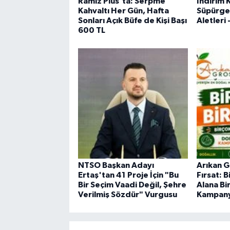
Ramiz Plus’ta: Serpme
İndirim 
Kahvaltı Her Gün, Hafta
Süpürgel
Sonları Açık Büfe de Kişi Başı
Aletleri 
600 TL
NTSO Başkan Adayı
Arıkan G
Ertaş'tan 41 Proje İçin "Bu
Fırsat: 
Bir Seçim Vaadi Değil, Şehre
Alana Bi
Verilmiş Sözdür" Vurgusu
Kampany