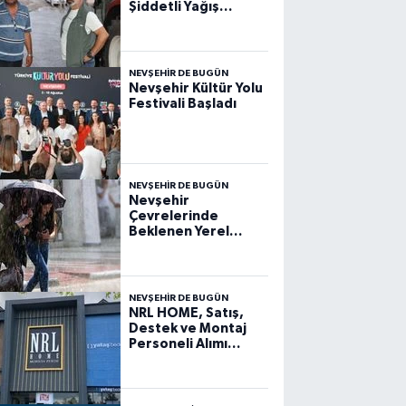
Şiddetli Yağış
Sonrası Açıklama
NEVŞEHIR DE BUGÜN
Nevşehir Kültür Yolu
Festivali Başladı
NEVŞEHIR DE BUGÜN
Nevşehir
Çevrelerinde
Beklenen Yerel
Kuvvetli Gök
Gürültülü Sağanak
Yağışlara Dikkat!
NEVŞEHIR DE BUGÜN
NRL HOME, Satış,
Destek ve Montaj
Personeli Alımı
Yapacak