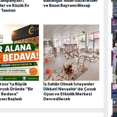
Kampanyası |
Babaoğlu'ndan Gazeteciler
er ve Küçük Ev
ve Basın Bayramı Mesajı
- Tanıtım
ross'ta Büyük
İş Sahibi Olmak İsteyenler
Birçok Üründe "Bir
Dikkat! Nevşehir’de Çocuk
r Bedava"
Oyun ve Etkinlik Merkezi
ası Başladı
Devredilecek