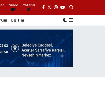
eri
Video
Yazarlar
rum
Eğitim