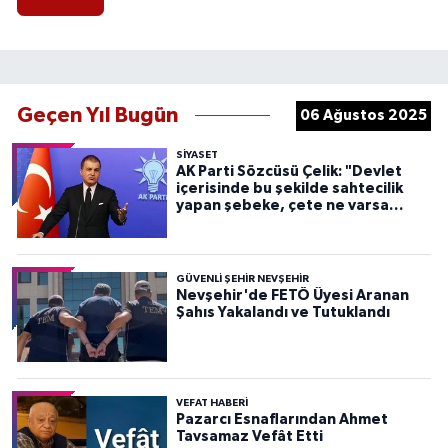
Geçen Yıl Bugün
06 Ağustos 2025
SIYASET
AK Parti Sözcüsü Çelik: "Devlet
içerisinde bu şekilde sahtecilik
yapan şebeke, çete ne varsa
devletten söküp atacağız"
GÜVENLI ŞEHIR NEVŞEHIR
Nevşehir'de FETÖ Üyesi Aranan
Şahıs Yakalandı ve Tutuklandı
VEFAT HABERI
Pazarcı Esnaflarından Ahmet
Tavsamaz Vefât Etti