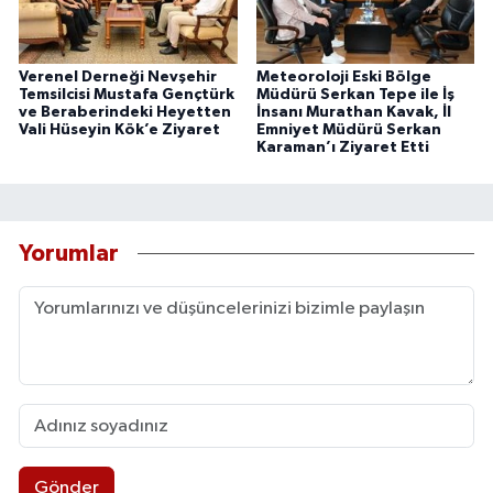
Verenel Derneği Nevşehir
Meteoroloji Eski Bölge
Temsilcisi Mustafa Gençtürk
Müdürü Serkan Tepe ile İş
ve Beraberindeki Heyetten
İnsanı Murathan Kavak, İl
Vali Hüseyin Kök’e Ziyaret
Emniyet Müdürü Serkan
Karaman’ı Ziyaret Etti
Yorumlar
Gönder