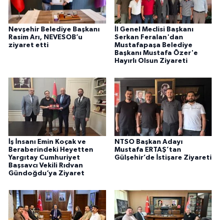
Nevşehir Belediye Başkanı
İl Genel Meclisi Başkanı
Rasim Arı, NEVESOB’u
Serkan Feralan'dan
ziyaret etti
Mustafapaşa Belediye
Başkanı Mustafa Özer'e
Hayırlı Olsun Ziyareti
İş İnsanı Emin Koçak ve
NTSO Başkan Adayı
Beraberindeki Heyetten
Mustafa ERTAŞ’tan
Yargıtay Cumhuriyet
Gülşehir’de İstişare Ziyareti
Başsavcı Vekili Rıdvan
Gündoğdu’ya Ziyaret