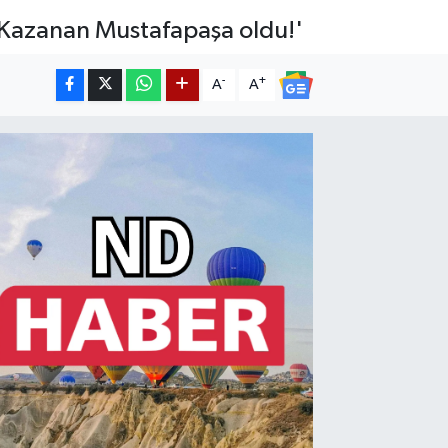
. Kazanan Mustafapaşa oldu!'
-
+
A
A