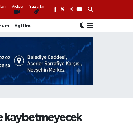
eri
Video
Yazarlar
rum
Eğitim
mse kaybetmeyecek