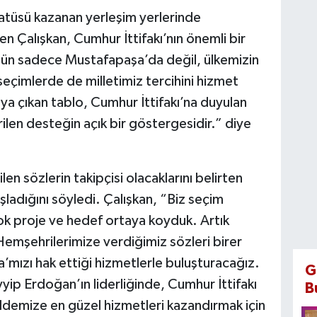
atüsü kazanan yerleşim yerlerinde
n Çalışkan, Cumhur İttifakı’nın önemli bir
ugün sadece Mustafapaşa’da değil, ülkemizin
 seçimlerde de milletimiz tercihini hizmet
ya çıkan tablo, Cumhur İttifakı’na duyulan
ilen desteğin açık bir göstergesidir.” diye
n sözlerin takipçisi olacaklarını belirten
ladığını söyledi. Çalışkan, “Biz seçim
k proje ve hedef ortaya koyduk. Artık
emşehrilerimize verdiğimiz sözleri birer
’mızı hak ettiği hizmetlerle buluşturacağız.
G
p Erdoğan’ın liderliğinde, Cumhur İttifakı
B
eldemize en güzel hizmetleri kazandırmak için