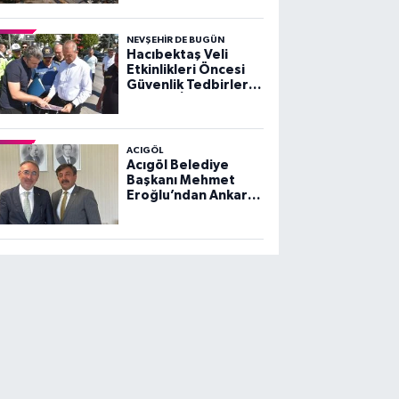
NEVŞEHIR DE BUGÜN
Hacıbektaş Veli
Etkinlikleri Öncesi
Güvenlik Tedbirleri
Yerinde İncelendi
ACIGÖL
Acıgöl Belediye
Başkanı Mehmet
Eroğlu’ndan Ankara
Ziyareti