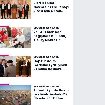
SON DAKİKA!
Nevşehir Yeni Sanayi
Sitesi İçin Ortak
İrade ve Kararlılık
Vurgusu
NEVŞEHIR DE BUGÜN
Vali Ali Fidan Kan
Bağışında Bulundu,
Kızılay Noktasını
Ziyaret Etti
NEVŞEHIR DE BUGÜN
Hep Bir Adım
Gerisindeydi, Şimdi
Sendika Başkanı
Olarak Ziyarete
Geldi
NEVŞEHIR DE BUGÜN
Kapadokya'da Balon
Festivali Başladı: 27
Ülkeden 38 Balon
Gökyüzünü Süsledi