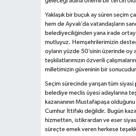
geleceği adına önemli bir tercih ol
Yaklaşık bir buçuk ay süren seçim 
hem de Ayvalı’da vatandaşların sand
belediyeciliğinden yana irade orta
mutluyuz. Hemşehrilerimizin desteğ
oyların yüzde 50’sinin üzerinde oy a
teşkilatlarımızın özverili çalışmalar
milletimizin güveninin bir sonucudur
Seçim sürecinde yarışan tüm siyasi 
belediye meclis üyesi adaylarına te
kazananının Mustafapaşa olduğunu
Cumhur İttifakı değildir. Bugün ka
hizmetten, istikrardan ve eser siya
süreçte emek veren herkese teşekkü