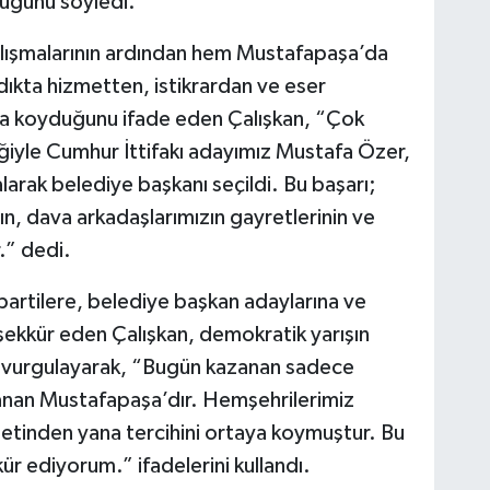
duğunu söyledi.
çalışmalarının ardından hem Mustafapaşa’da
ıkta hizmetten, istikrardan ve eser
ya koyduğunu ifade eden Çalışkan, “Çok
iyle Cumhur İttifakı adayımız Mustafa Özer,
larak belediye başkanı seçildi. Bu başarı;
ının, dava arkadaşlarımızın gayretlerinin ve
.” dedi.
partilere, belediye başkan adaylarına ve
şekkür eden Çalışkan, demokratik yarışın
 vurgulayarak, “Bugün kazanan sadece
zanan Mustafapaşa’dır. Hemşehrilerimiz
setinden yana tercihini ortaya koymuştur. Bu
r ediyorum.” ifadelerini kullandı.