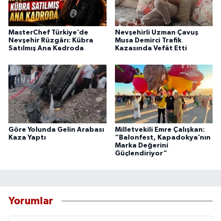
MasterChef Türkiye’de
Nevşehirli Uzman Çavuş
Nevşehir Rüzgârı: Kübra
Musa Demirci Trafik
Satılmış Ana Kadroda
Kazasında Vefât Etti
Göre Yolunda Gelin Arabası
Milletvekili Emre Çalışkan:
Kaza Yaptı
“Balonfest, Kapadokya’nın
Marka Değerini
Güçlendiriyor”
Yorumlar