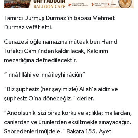
Tamirci Durmuş Durmaz'ın babası Mehmet
Durmaz vefât etti.
Cenazesi öğle namazına müteakiben Hamdi
Tüfekçi Camii'nden kaldırılacak, Kaldırım
mezarlığına defnedilecektir.
“İnnâ lillâhi ve innâ ileyhi râciûn”
"Biz şüphesiz (her şeyimizle) Allah'a aidiz ve
şüphesiz O'na döneceğiz." derler.
"Andolsun ki sizi biraz korku ve açlıkla; mallardan,
canlardan ve ürünlerden eksiltmekle sınayacağız.
Sabredenleri müjdele!" Bakara 155. Ayet