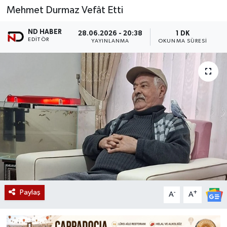
Mehmet Durmaz Vefât Etti
ND HABER
28.06.2026 - 20:38
1 DK
EDITÖR
YAYINLANMA
OKUNMA SÜRESI
Paylaş
-
+
A
A