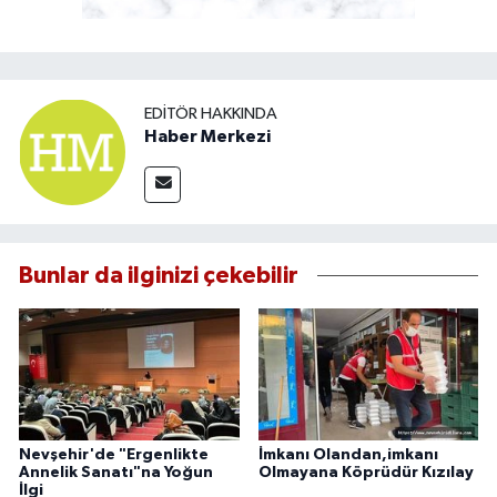
EDITÖR HAKKINDA
Haber Merkezi
Bunlar da ilginizi çekebilir
Nevşehir'de "Ergenlikte
İmkanı Olandan,imkanı
Annelik Sanatı"na Yoğun
Olmayana Köprüdür Kızılay
İlgi