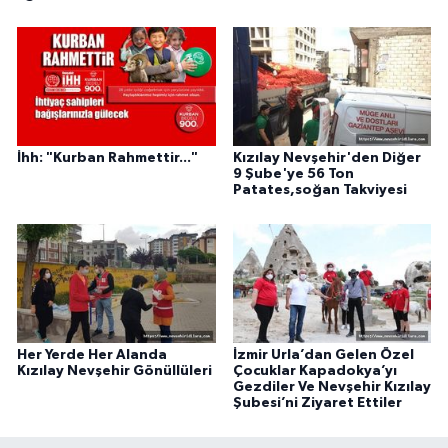
İhh: "Kurban Rahmettir..."
Kızılay Nevşehir'den Diğer
9 Şube'ye 56 Ton
Patates,soğan Takviyesi
Her Yerde Her Alanda
İzmir Urla’dan Gelen Özel
Kızılay Nevşehir Gönüllüleri
Çocuklar Kapadokya’yı
Gezdiler Ve Nevşehir Kızılay
Şubesi’ni Ziyaret Ettiler