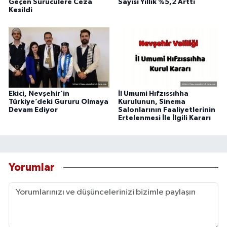
Geçen Sürücülere Ceza
Sayısı Yıllık %5,2 Arttı
Kesildi
Ekici, Nevşehir’in
İl Umumi Hıfzıssıhha
Türkiye’deki Gururu Olmaya
Kurulunun, Sinema
Devam Ediyor
Salonlarının Faaliyetlerinin
Ertelenmesi İle İlgili Kararı
Yorumlar