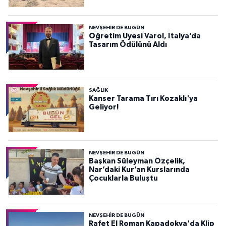
NEVŞEHIR DE BUGÜN
Öğretim Üyesi Varol, İtalya’da
Tasarım Ödülünü Aldı
SAĞLIK
Kanser Tarama Tırı Kozaklı'ya
Geliyor!
NEVŞEHIR DE BUGÜN
Başkan Süleyman Özçelik,
Nar’daki Kur’an Kurslarında
Çocuklarla Buluştu
NEVŞEHIR DE BUGÜN
Rafet El Roman Kapadokya'da Klip