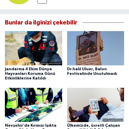
Bunlar da ilginizi çekebilir
Jandarma 4 Ekim Dünya
Dr.halil Uluer, Balon
Hayvanları Koruma Günü
Festivalinde Unutulmadı
Etkinliklerine Katıldı
Nevşehir’de Kırmızı Işıkta
Ülkemizde, ücretli Çalışan