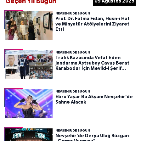
Geçen Yıl Bugün
09 Ağustos 2025
NEVŞEHIR DE BUGÜN
Prof. Dr. Fatma Fidan, Hüsn-i Hat
ve Minyatür Atölyelerini Ziyaret
Etti
NEVŞEHIR DE BUGÜN
Trafik Kazasında Vefat Eden
Jandarma Astsubay Çavuş Berat
Karabodur İçin Mevlid-i Şerif
Programı Düzenlendi
NEVŞEHIR DE BUGÜN
Ebru Yaşar Bu Akşam Nevşehir’de
Sahne Alacak
NEVŞEHIR DE BUGÜN
Nevşehir’de Derya Uluğ Rüzgarı