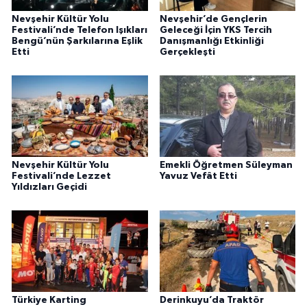
Nevşehir Kültür Yolu
Nevşehir’de Gençlerin
Festivali’nde Telefon Işıkları
Geleceği İçin YKS Tercih
Bengü’nün Şarkılarına Eşlik
Danışmanlığı Etkinliği
Etti
Gerçekleşti
Nevşehir Kültür Yolu
Emekli Öğretmen Süleyman
Festivali’nde Lezzet
Yavuz Vefât Etti
Yıldızları Geçidi
Türkiye Karting
Derinkuyu’da Traktör