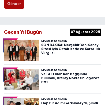
Gönder
Geçen Yıl Bugün
07 Ağustos 2025
NEVŞEHIR DE BUGÜN
SON DAKİKA! Nevşehir Yeni Sanayi
Sitesi İçin Ortak İrade ve Kararlılık
Vurgusu
NEVŞEHIR DE BUGÜN
Vali Ali Fidan Kan Bağışında
Bulundu, Kızılay Noktasını Ziyaret
Etti
NEVŞEHIR DE BUGÜN
Hep Bir Adım Gerisindeydi, Şimdi