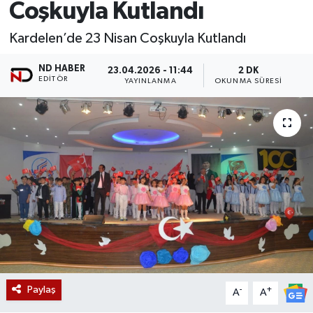
Coşkuyla Kutlandı
Kardelen’de 23 Nisan Coşkuyla Kutlandı
ND HABER
23.04.2026 - 11:44
2 DK
EDITÖR
YAYINLANMA
OKUNMA SÜRESI
Paylaş
-
+
A
A