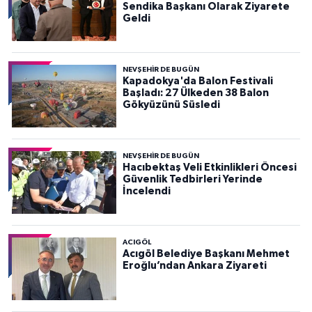
Sendika Başkanı Olarak Ziyarete
Geldi
NEVŞEHIR DE BUGÜN
Kapadokya'da Balon Festivali
Başladı: 27 Ülkeden 38 Balon
Gökyüzünü Süsledi
NEVŞEHIR DE BUGÜN
Hacıbektaş Veli Etkinlikleri Öncesi
Güvenlik Tedbirleri Yerinde
İncelendi
ACIGÖL
Acıgöl Belediye Başkanı Mehmet
Eroğlu’ndan Ankara Ziyareti