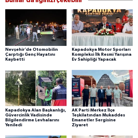
Bunlar da ilginizi çekebilir
Nevşehir’de Otomobilin
Kapadokya Motor Sporları
Çarptığı Genç Hayatını
Kompleksi İlk Resmi Yarışına
Kaybetti
Ev Sahipliği Yapacak
Kapadokya Alan Başkanlığı,
AK Parti Merkez İlçe
Güvercinlik Vadisinde
Teşkilatından Mukaddes
Bilgilendirme Levhalarını
Emanetler Sergisine
Yeniledi
Ziyaret