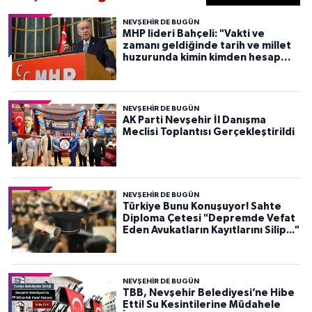
NEVŞEHIR DE BUGÜN
MHP lideri Bahçeli: "Vakti ve
zamanı geldiğinde tarih ve millet
huzurunda kimin kimden hesap
soracağını herkes görecekti
NEVŞEHIR DE BUGÜN
AK Parti Nevşehir İl Danışma
Meclisi Toplantısı Gerçekleştirildi
NEVŞEHIR DE BUGÜN
Türkiye Bunu Konuşuyor! Sahte
Diploma Çetesi "Depremde Vefat
Eden Avukatların Kayıtlarını Silip..."
NEVŞEHIR DE BUGÜN
TBB, Nevşehir Belediyesi’ne Hibe
Etti! Su Kesintilerine Müdahele