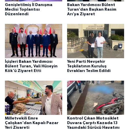
Genişletilmiş İl Danışma
Bakan Yardımcısı Bülent
Meclisi Toplantısı
Turan’dan Başkan Rasim
Düzenlendi
Arı’ya Ziyaret
İçişleri Bakan Yardımcısı
Yeni Parti Nevşehir
Bülent Turan, Vali Hüseyin
Teşkilatının Kuruluş
Kök'ü Ziyaret Etti
Evrakları Teslim Edildi
Milletvekili Emre
Kontrol Çıkan Motosiklet
Çalışkan'dan Kapalı Pazar
Duvara Çarptı Kazada 13
Yeri Ziyareti
Yaşındaki Sürücü Hayatını