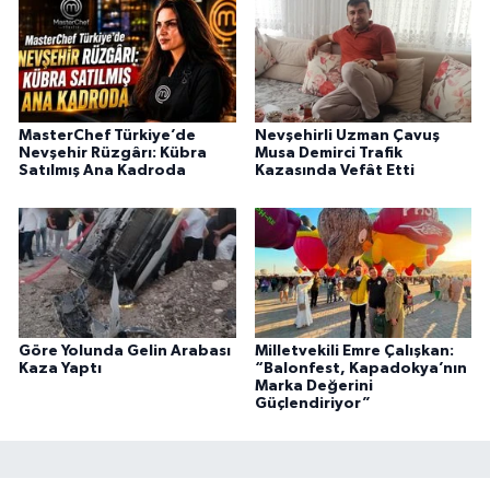
MasterChef Türkiye’de
Nevşehirli Uzman Çavuş
Nevşehir Rüzgârı: Kübra
Musa Demirci Trafik
Satılmış Ana Kadroda
Kazasında Vefât Etti
Göre Yolunda Gelin Arabası
Milletvekili Emre Çalışkan:
Kaza Yaptı
“Balonfest, Kapadokya’nın
Marka Değerini
Güçlendiriyor”