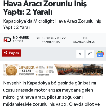
Hava Aracı Zorunlu İniş
Yaptı: 2 Yaralı
Kapadokya’da Microlight Hava Aracı Zorunlu İniş
Yaptı: 2 Yaralı
ND HABER
28.05.2026 - 01:27
1 DK
EDITÖR
YAYINLANMA
OKUNMA SÜRESI
Paylaş
-
+
A
A
Nevşehir’in Kapadokya bölgesinde gün batımı
uçuşu sırasında motor arızası meydana gelen
microlight hava aracı, pilotun soğukkanlı
müdahalesiyle zorunlu iniş yaptı. Olayda pilot ve