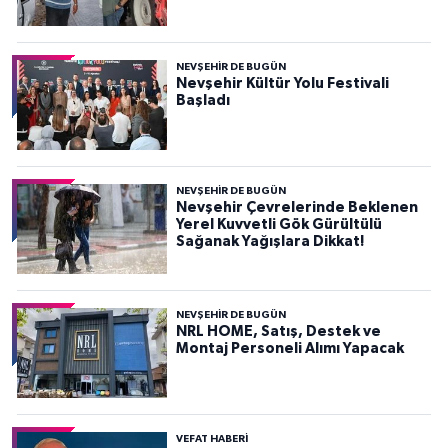
NEVŞEHIR DE BUGÜN
Nevşehir Kültür Yolu Festivali
Başladı
NEVŞEHIR DE BUGÜN
Nevşehir Çevrelerinde Beklenen
Yerel Kuvvetli Gök Gürültülü
Sağanak Yağışlara Dikkat!
NEVŞEHIR DE BUGÜN
NRL HOME, Satış, Destek ve
Montaj Personeli Alımı Yapacak
VEFAT HABERI