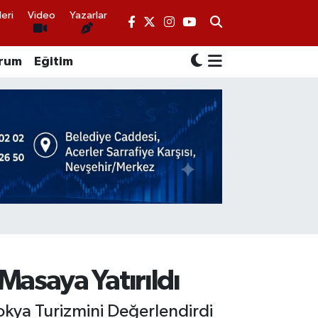
eri
Video
Yazarlar
rum
Eğitim
asaya Yatırıldı
dokya Turizmini Değerlendirdi