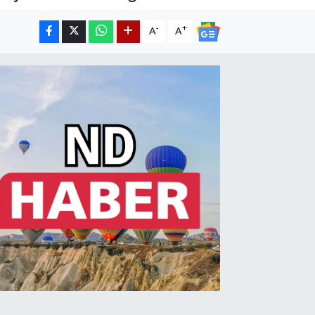
-
+
A
A