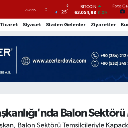
Foto Gal
DOLAR
°
25
47,5574
0.18
EURO
Ticaret
Siyaset
Sizden Gelenler
Ziyaretler
Ku
54,8602
0.06
STERLİN
64,2310
0.41
GRAM ALTIN
6175.37
0
BİST100
13.458
124
BITCOIN
63.054,98
0.09
kanlığı'nda Balon Sektörü M
lışkan, Balon Sektörü Temsilcileriyle Kapa