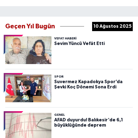
Geçen Yıl Bugün
10 Ağustos 2025
VEFAT HABERI
Sevim Yüncü Vefât Etti
SPOR
Suvermez Kapadokya Spor’da
Şevki Koç Dönemi Sona Erdi
GENEL
AFAD duyurdu! Balıkesir'de 6,1
büyüklüğünde deprem