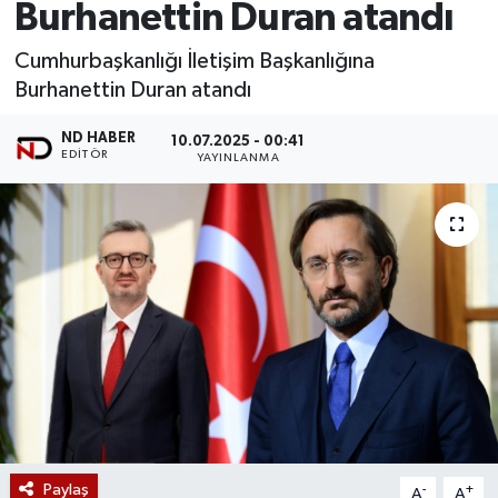
Burhanettin Duran atandı
Cumhurbaşkanlığı İletişim Başkanlığına
Burhanettin Duran atandı
ND HABER
10.07.2025 - 00:41
EDITÖR
YAYINLANMA
Paylaş
-
+
A
A