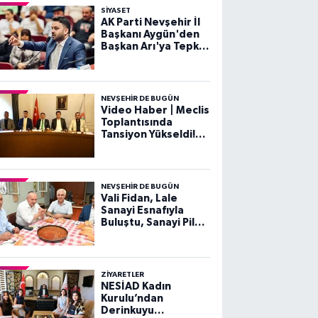
SIYASET
AK Parti Nevşehir İl
Başkanı Aygün'den
Başkan Arı'ya Tepki:
"Nezaketsiz Dili
Kabul Etmiyoruz"
NEVŞEHIR DE BUGÜN
Video Haber | Meclis
Toplantısında
Tansiyon Yükseldi!
Gergin Dakikalar
NEVŞEHIR DE BUGÜN
Vali Fidan, Lale
Sanayi Esnafıyla
Buluştu, Sanayi Pilavı
Yedi
ZIYARETLER
NESİAD Kadın
Kurulu’ndan
Derinkuyu