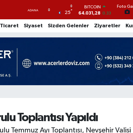
BITCOIN
Foto Gal
64.031,28
0.33
°
25
DOLAR
47,5452
-0.01
Ticaret
Siyaset
Sizden Gelenler
Ziyaretler
Ku
EURO
54,8942
0.19
STERLİN
64,0425
0.17
GRAM ALTIN
6249.61
0.85
BİST100
13.688
207
ulu Toplantısı Yapıldı
ulu Temmuz Ayı Toplantısı, Nevşehir Valisi 