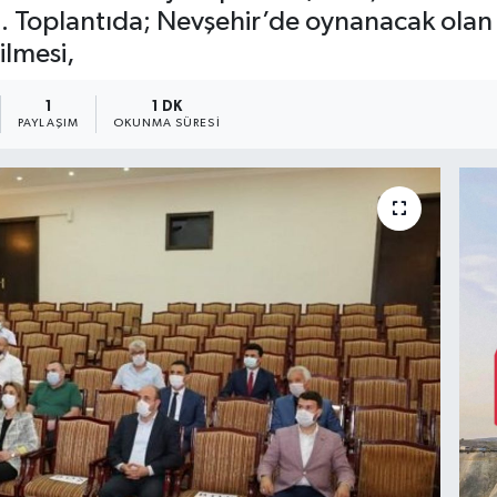
i. Toplantıda; Nevşehir’de oynanacak olan 3
ilmesi,
1
1 DK
PAYLAŞIM
OKUNMA SÜRESI