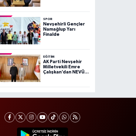
Kaymakamı Esra
Bozan’a Ziyaret
SPOR
Nevşehirli Gençler
Namağlup Yarı
Finalde
EĞITIM
AK Parti Nevşehir
Milletvekili Emre
Çalışkan’dan NEVÜ
Rektörü Aktekin’e
Ziyaret