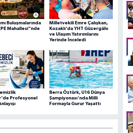
mı Buluşmalarında
Milletvekili Emre Çalışkan,
PE Mahallesi”nde
Kozaklı’da YHT Güzergâhı
ve Ulaşım Yatırımlarını
Yerinde İnceledi
emizlik
Berra Öztürk, U16 Dünya
r’de Profesyonel
Şampiyonası'nda Milli
nlayışı
Formayla Gurur Yaşattı