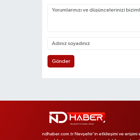
Gönder
ndhaber.com.tr Nevşehir'in etkileşimi ve erişimi 