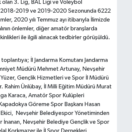
olan 3. Lig, BAL Ligi ve Voleybol
i, 2018-2019 ve 2019-2020 Sezonunda 6222
mler, 2020 yılı Temmuz ayı itibarıyla İlimizde
lının önlemler, diğer amatör branşlarda
ikleri ile ilgili alınacak tedbirler görüşüldü.
n toplantıya; İl Jandarma Komutanı Jandarma
 Emniyet Müdürü Mehmet Artunay, Nevşehir
Yüzer, Gençlik Hizmetleri ve Spor İl Müdürü
. Rahim Ünlübay, İl Milli Eğitim Müdürü Murat
olga Karaca, Amatör Spor Kulüpleri
, Kapadokya Göreme Spor Başkanı Hasan
an Ekici, Nevşehir Belediyespor Yönetiminden
 İnanan, Nevşehir Belediye Gençlik ve Spor
lal Korkmazer ile İl Spor Dernekleri