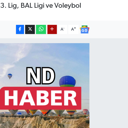
. Lig, BAL Ligi ve Voleybol
-
+
A
A