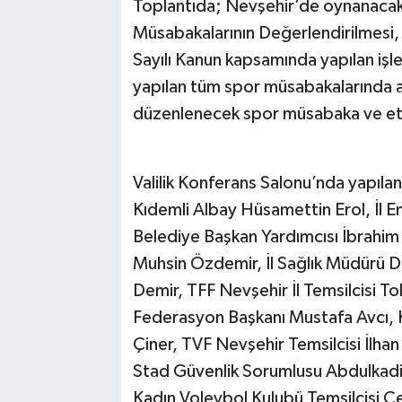
Toplantıda; Nevşehir’de oynanacak 
Müsabakalarının Değerlendirilmes
Sayılı Kanun kapsamında yapılan işle
yapılan tüm spor müsabakalarında a
düzenlenecek spor müsabaka ve etkinl
Valilik Konferans Salonu’nda yapıla
Kıdemli Albay Hüsamettin Erol, İl
Belediye Başkan Yardımcısı İbrahim 
Muhsin Özdemir, İl Sağlık Müdürü Dr
Demir, TFF Nevşehir İl Temsilcisi T
Federasyon Başkanı Mustafa Avcı
Çiner, TVF Nevşehir Temsilcisi İlh
Stad Güvenlik Sorumlusu Abdulkadir
Kadın Voleybol Kulubü Temsilcisi Ce