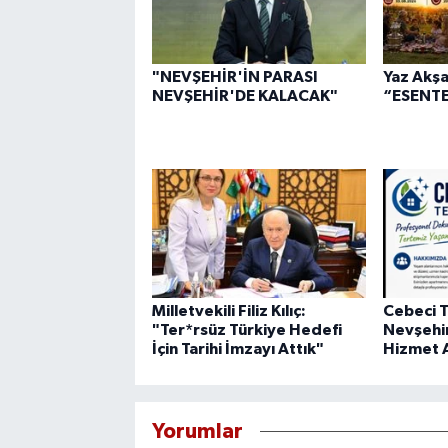
"NEVŞEHİR'İN PARASI
Yaz Akşa
NEVŞEHİR'DE KALACAK"
“ESENTE
Milletvekili Filiz Kılıç:
Cebeci T
"Ter*rsüz Türkiye Hedefi
Nevşehi
İçin Tarihi İmzayı Attık"
Hizmet A
Yorumlar