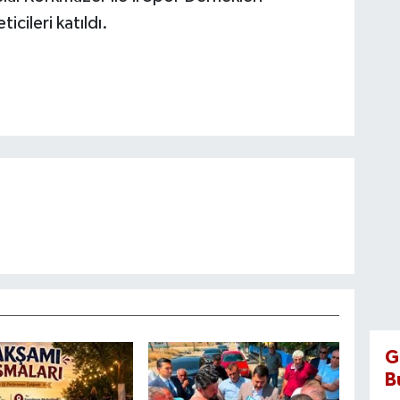
ticileri katıldı.
G
B