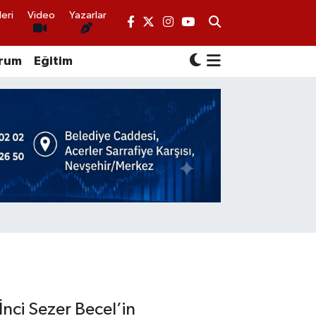
eri
Video
Yazarlar
rum
Eğitim
İnci Sezer Becel’in