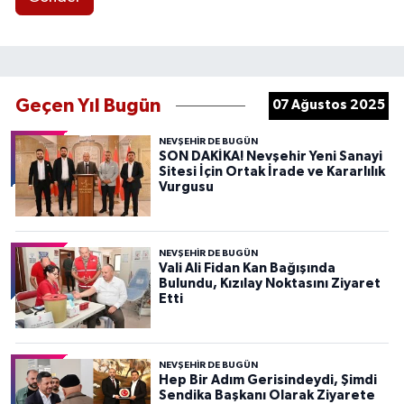
Geçen Yıl Bugün
07 Ağustos 2025
NEVŞEHIR DE BUGÜN
SON DAKİKA! Nevşehir Yeni Sanayi
Sitesi İçin Ortak İrade ve Kararlılık
Vurgusu
NEVŞEHIR DE BUGÜN
Vali Ali Fidan Kan Bağışında
Bulundu, Kızılay Noktasını Ziyaret
Etti
NEVŞEHIR DE BUGÜN
Hep Bir Adım Gerisindeydi, Şimdi
Sendika Başkanı Olarak Ziyarete