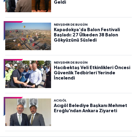
Geldi
NEVŞEHIR DE BUGÜN
Kapadokya'da Balon Festivali
Başladı: 27 Ülkeden 38 Balon
Gökyüzünü Süsledi
NEVŞEHIR DE BUGÜN
Hacıbektaş Veli Etkinlikleri Öncesi
Güvenlik Tedbirleri Yerinde
İncelendi
ACIGÖL
Acıgöl Belediye Başkanı Mehmet
Eroğlu’ndan Ankara Ziyareti