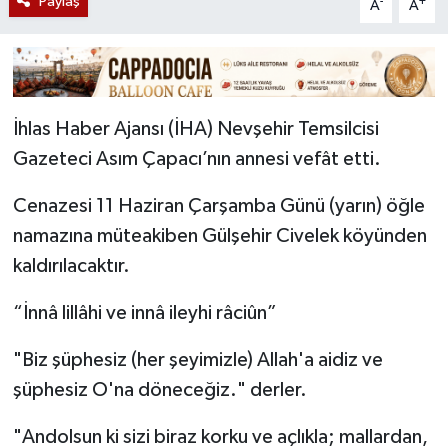
Paylaş
-
+
A
A
İhlas Haber Ajansı (İHA) Nevşehir Temsilcisi
Gazeteci Asım Çapacı’nın annesi vefât etti.
Cenazesi 11 Haziran Çarşamba Günü (yarın) öğle
namazına müteakiben Gülşehir Civelek köyünden
kaldırılacaktır.
“İnnâ lillâhi ve innâ ileyhi râciûn”
"Biz şüphesiz (her şeyimizle) Allah'a aidiz ve
şüphesiz O'na döneceğiz." derler.
"Andolsun ki sizi biraz korku ve açlıkla; mallardan,