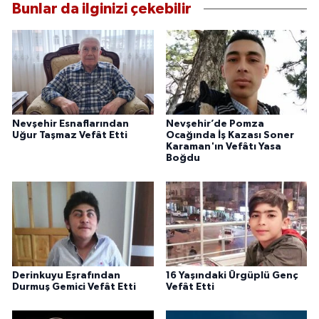
Bunlar da ilginizi çekebilir
Nevşehir Esnaflarından
Nevşehir’de Pomza
Uğur Taşmaz Vefât Etti
Ocağında İş Kazası Soner
Karaman'ın Vefâtı Yasa
Boğdu
Derinkuyu Eşrafından
16 Yaşındaki Ürgüplü Genç
Durmuş Gemici Vefât Etti
Vefât Etti