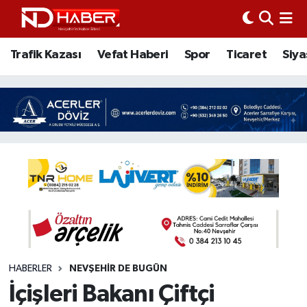
Trafik Kazası
Nöbetçi Eczaneler
Trafik Kazası
Vefat Haberi
Spor
Ticaret
Siya
Vefat Haberi
Nevşehir Hava Durumu
Spor
Nevşehir Trafik Yoğunluk Haritası
Ticaret
Süper Lig Puan Durumu ve Fikstür
Siyaset
Tüm Manşetler
Ziyaretler
Son Dakika Haberleri
Kurum
Haber Arşivi
HABERLER
NEVŞEHIR DE BUGÜN
İçişleri Bakanı Çiftçi
Eğitim