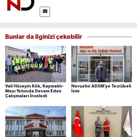
Bunlar da ilginizi çekebilir
Vali Hüseyin Kök, Kaymaklı-
Nevşehir ADSM’ye Tecrübeli
Mazı Yolunda Devam Eden
İsim
Çalışmaları İnceledi