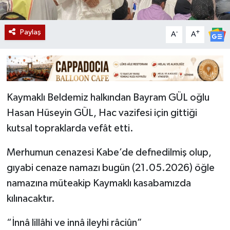
Paylaş
-
+
A
A
Kaymaklı Beldemiz halkından Bayram GÜL oğlu
Hasan Hüseyin GÜL, Hac vazifesi için gittiği
kutsal topraklarda vefât etti.
Merhumun cenazesi Kabe’de defnedilmiş olup,
gıyabi cenaze namazı bugün (21.05.2026) öğle
namazına müteakip Kaymaklı kasabamızda
kılınacaktır.
“İnnâ lillâhi ve innâ ileyhi râciûn”