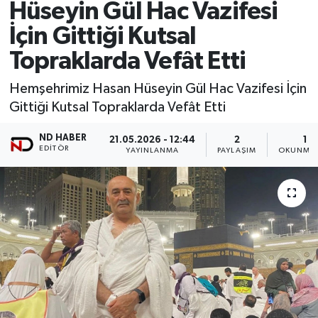
Hüseyin Gül Hac Vazifesi
İçin Gittiği Kutsal
Topraklarda Vefât Etti
Hemşehrimiz Hasan Hüseyin Gül Hac Vazifesi İçin
Gittiği Kutsal Topraklarda Vefât Etti
ND HABER
21.05.2026 - 12:44
2
1 D
EDITÖR
YAYINLANMA
PAYLAŞIM
OKUNMA 