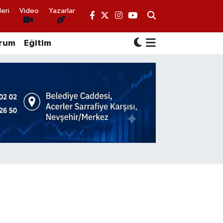
eri
Video
Yazarlar
rum
Eğitim