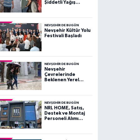
Şiddetli Yağış
Sonrası Açıklama
NEVŞEHIR DE BUGÜN
Nevşehir Kültür Yolu
Festivali Başladı
NEVŞEHIR DE BUGÜN
Nevşehir
Çevrelerinde
Beklenen Yerel
Kuvvetli Gök
Gürültülü Sağanak
Yağışlara Dikkat!
NEVŞEHIR DE BUGÜN
NRL HOME, Satış,
Destek ve Montaj
Personeli Alımı
Yapacak