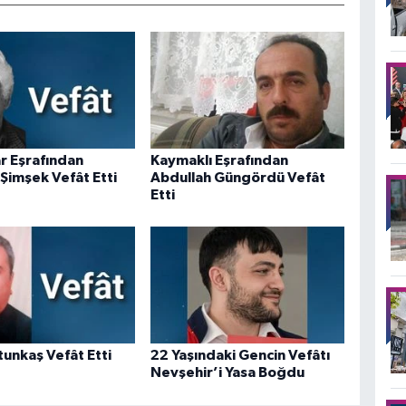
r Eşrafından
Kaymaklı Eşrafından
Şimşek Vefât Etti
Abdullah Güngördü Vefât
Etti
tunkaş Vefât Etti
22 Yaşındaki Gencin Vefâtı
Nevşehir’i Yasa Boğdu