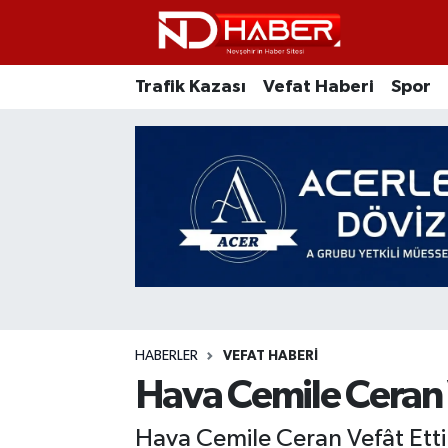
Trafik Kazası
Nöbetçi Eczaneler
Trafik Kazası
Vefat Haberi
Spor
Vefat Haberi
Nevşehir Hava Durumu
Spor
Nevşehir Trafik Yoğunluk Haritası
Ticaret
Süper Lig Puan Durumu ve Fikstür
Siyaset
Tüm Manşetler
Ziyaretler
Son Dakika Haberleri
HABERLER
VEFAT HABERI
Kurum
Haber Arşivi
Hava Cemile Ceran V
Eğitim
Hava Cemile Ceran Vefât Etti