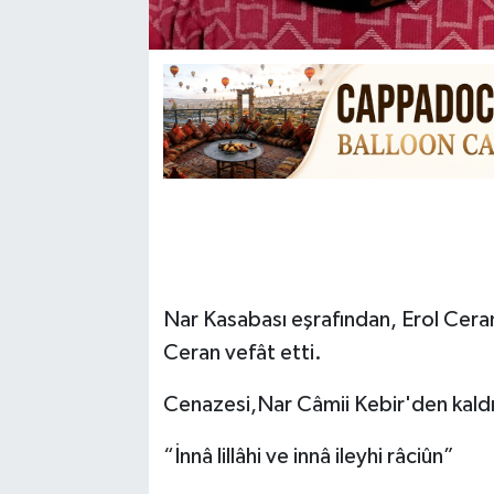
Nar Kasabası eşrafından, Erol Cera
Ceran vefât etti.
Cenazesi,Nar Câmii Kebir'den kaldır
“İnnâ lillâhi ve innâ ileyhi râciûn”