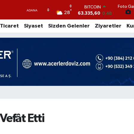
63.335,60
0.48
Foto Gal
°
DOLAR
28
47,5574
0.18
EURO
Ticaret
Siyaset
Sizden Gelenler
Ziyaretler
Ku
54,8602
0.06
STERLİN
64,2310
0.41
GRAM ALTIN
6175.37
0
BİST100
13.458
124
efât Etti