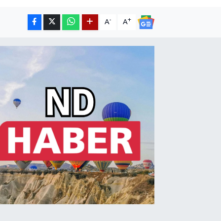
-
+
A
A