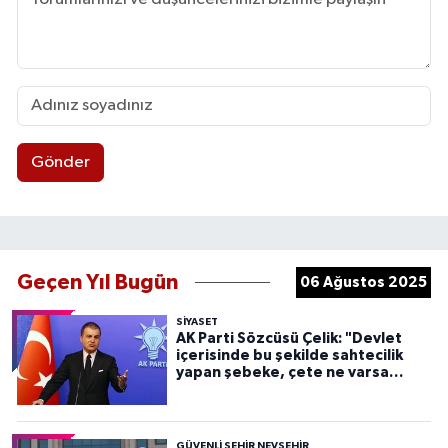
Gönder
Geçen Yıl Bugün
06 Ağustos 2025
SIYASET
AK Parti Sözcüsü Çelik: "Devlet
içerisinde bu şekilde sahtecilik
yapan şebeke, çete ne varsa
devletten söküp atacağız"
GÜVENLI ŞEHIR NEVŞEHIR