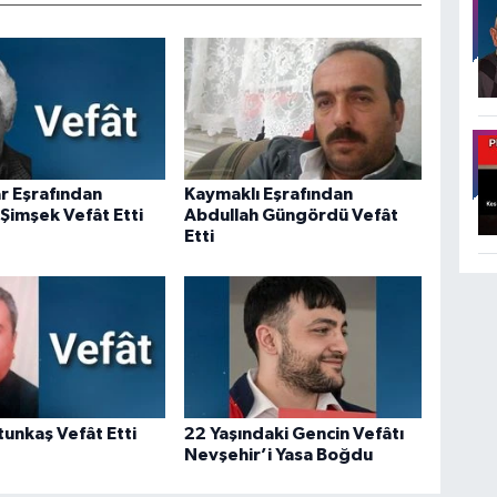
r Eşrafından
Kaymaklı Eşrafından
Şimşek Vefât Etti
Abdullah Güngördü Vefât
Etti
tunkaş Vefât Etti
22 Yaşındaki Gencin Vefâtı
Nevşehir’i Yasa Boğdu