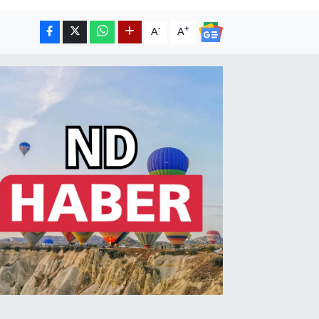
-
+
A
A