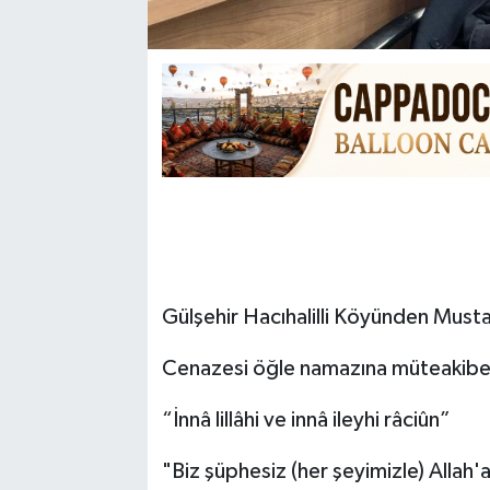
Gülşehir Hacıhalilli Köyünden Mustaf
Cenazesi öğle namazına müteakiben 
“İnnâ lillâhi ve innâ ileyhi râciûn”
"Biz şüphesiz (her şeyimizle) Allah