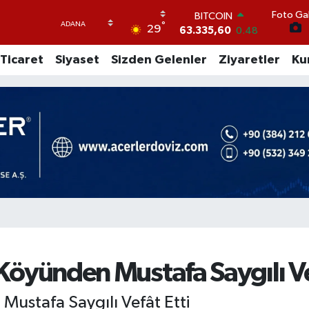
Foto Gal
DOLAR
°
29
47,5574
0.18
EURO
Ticaret
Siyaset
Sizden Gelenler
Ziyaretler
Ku
54,8602
0.06
STERLİN
64,2310
0.41
GRAM ALTIN
6175.37
0
BİST100
13.458
124
BITCOIN
63.335,60
0.48
i Köyünden Mustafa Saygılı Ve
 Mustafa Saygılı Vefât Etti