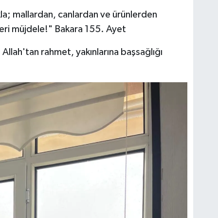
ıkla; mallardan, canlardan ve ürünlerden
eri müjdele!" Bakara 155. Ayet
lah'tan rahmet, yakınlarına başsağlığı