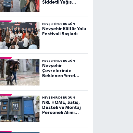
Şiddetli Yağış
Sonrası Açıklama
NEVŞEHIR DE BUGÜN
Nevşehir Kültür Yolu
Festivali Başladı
NEVŞEHIR DE BUGÜN
Nevşehir
Çevrelerinde
Beklenen Yerel
Kuvvetli Gök
Gürültülü Sağanak
Yağışlara Dikkat!
NEVŞEHIR DE BUGÜN
NRL HOME, Satış,
Destek ve Montaj
Personeli Alımı
Yapacak