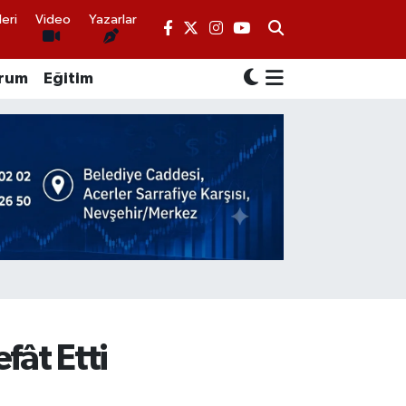
eri
Video
Yazarlar
rum
Eğitim
fât Etti