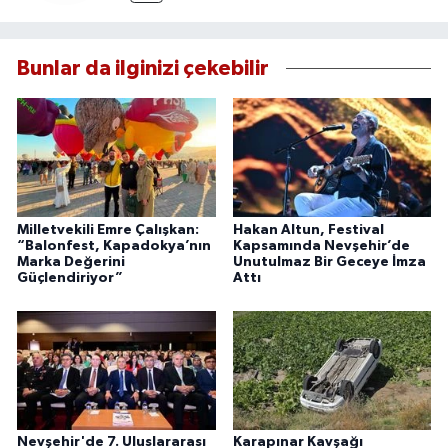
Bunlar da ilginizi çekebilir
Milletvekili Emre Çalışkan:
Hakan Altun, Festival
“Balonfest, Kapadokya’nın
Kapsamında Nevşehir’de
Marka Değerini
Unutulmaz Bir Geceye İmza
Güçlendiriyor”
Attı
Nevşehir'de 7. Uluslararası
Karapınar Kavşağı