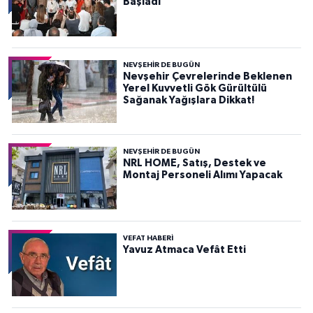
Başladı
NEVŞEHIR DE BUGÜN
Nevşehir Çevrelerinde Beklenen
Yerel Kuvvetli Gök Gürültülü
Sağanak Yağışlara Dikkat!
NEVŞEHIR DE BUGÜN
NRL HOME, Satış, Destek ve
Montaj Personeli Alımı Yapacak
VEFAT HABERI
Yavuz Atmaca Vefât Etti