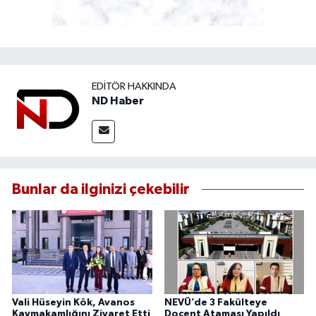
EDITÖR HAKKINDA
ND Haber
Bunlar da ilginizi çekebilir
Vali Hüseyin Kök, Avanos
NEVÜ’de 3 Fakülteye
Kaymakamlığını Ziyaret Etti
Doçent Ataması Yapıldı