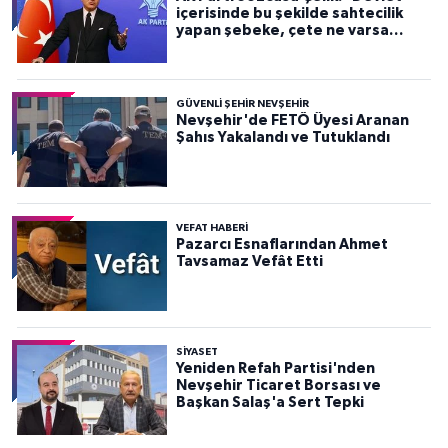
içerisinde bu şekilde sahtecilik
yapan şebeke, çete ne varsa
devletten söküp atacağız"
GÜVENLI ŞEHIR NEVŞEHIR
Nevşehir'de FETÖ Üyesi Aranan
Şahıs Yakalandı ve Tutuklandı
VEFAT HABERI
Pazarcı Esnaflarından Ahmet
Tavsamaz Vefât Etti
SIYASET
Yeniden Refah Partisi'nden
Nevşehir Ticaret Borsası ve
Başkan Salaş'a Sert Tepki