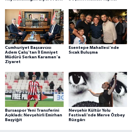
Cumhuriyet Başsavcısı
Esentepe Mahallesi'nde
Adem Çalış'tan İl Emniyet
Sıcak Buluşma
Müdürü Serkan Karaman'a
Ziyaret
Bursaspor Yeni Transferini
Nevşehir Kültür Yolu
Açıkladı: Nevşehirli Emirhan
Festivali'nde Merve Özbey
Başyiğit
Rüzgârı