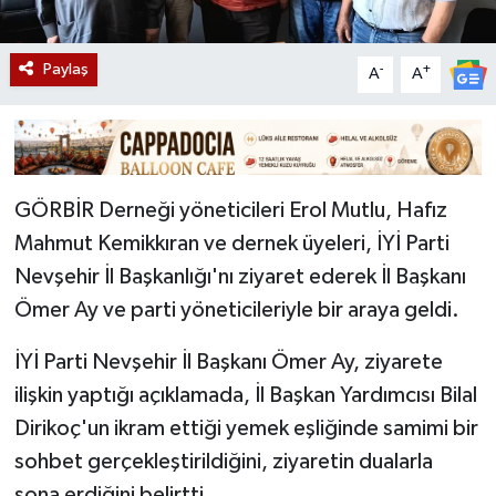
Paylaş
-
+
A
A
GÖRBİR Derneği yöneticileri Erol Mutlu, Hafız
Mahmut Kemikkıran ve dernek üyeleri, İYİ Parti
Nevşehir İl Başkanlığı'nı ziyaret ederek İl Başkanı
Ömer Ay ve parti yöneticileriyle bir araya geldi.
İYİ Parti Nevşehir İl Başkanı Ömer Ay, ziyarete
ilişkin yaptığı açıklamada, İl Başkan Yardımcısı Bilal
Dirikoç'un ikram ettiği yemek eşliğinde samimi bir
sohbet gerçekleştirildiğini, ziyaretin dualarla
sona erdiğini belirtti.