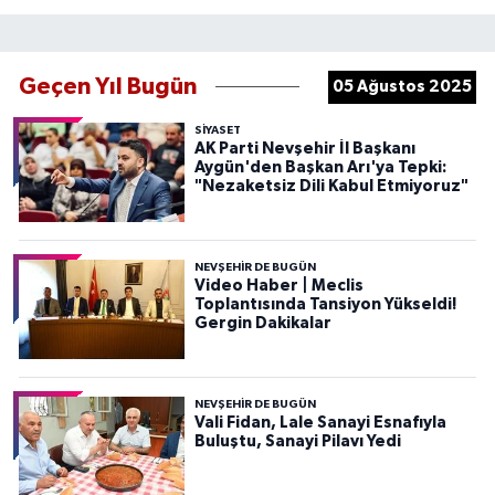
Geçen Yıl Bugün
05 Ağustos 2025
SIYASET
AK Parti Nevşehir İl Başkanı
Aygün'den Başkan Arı'ya Tepki:
"Nezaketsiz Dili Kabul Etmiyoruz"
NEVŞEHIR DE BUGÜN
Video Haber | Meclis
Toplantısında Tansiyon Yükseldi!
Gergin Dakikalar
NEVŞEHIR DE BUGÜN
Vali Fidan, Lale Sanayi Esnafıyla
Buluştu, Sanayi Pilavı Yedi