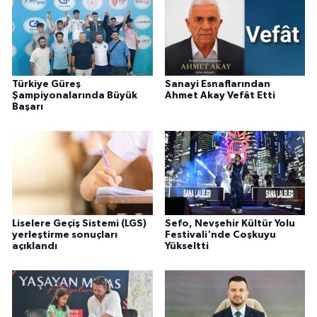
Türkiye Güreş
Sanayi Esnaflarından
Şampiyonalarında Büyük
Ahmet Akay Vefât Etti
Başarı
Liselere Geçiş Sistemi (LGS)
Sefo, Nevşehir Kültür Yolu
yerleştirme sonuçları
Festivali'nde Coşkuyu
açıklandı
Yükseltti