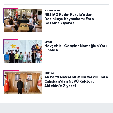
ZIYARETLER
NESİAD Kadın Kurulu’ndan
Derinkuyu Kaymakamı Esra
Bozan’a Ziyaret
SPOR
Nevşehirli Gençler Namağlup Yarı
Finalde
EĞITIM
AK Parti Nevşehir Milletvekili Emre
Çalışkan’dan NEVÜ Rektörü
Aktekin’e Ziyaret