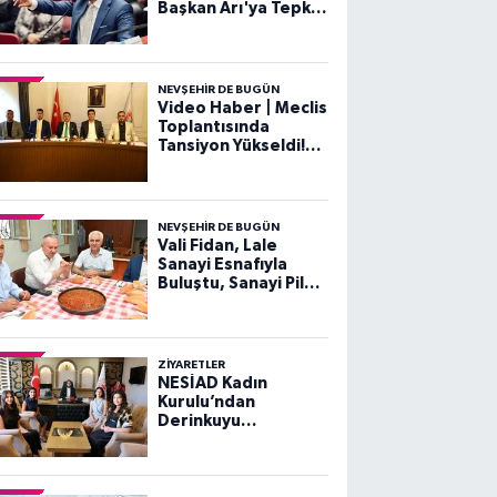
Başkan Arı'ya Tepki:
"Nezaketsiz Dili
Kabul Etmiyoruz"
NEVŞEHIR DE BUGÜN
Video Haber | Meclis
Toplantısında
Tansiyon Yükseldi!
Gergin Dakikalar
NEVŞEHIR DE BUGÜN
Vali Fidan, Lale
Sanayi Esnafıyla
Buluştu, Sanayi Pilavı
Yedi
ZIYARETLER
NESİAD Kadın
Kurulu’ndan
Derinkuyu
Kaymakamı Esra
Bozan’a Ziyaret