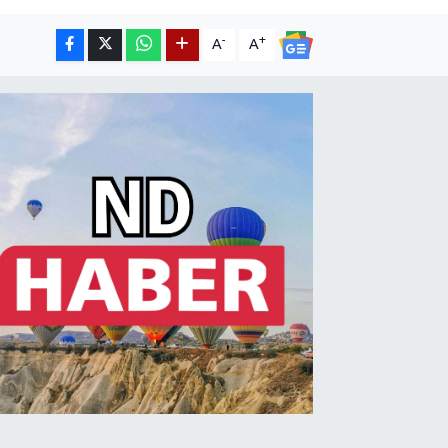
-
+
A
A