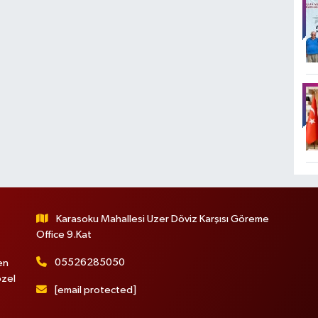
Karasoku Mahallesi Uzer Döviz Karşısı Göreme
Office 9.Kat
05526285050
en
özel
[email protected]