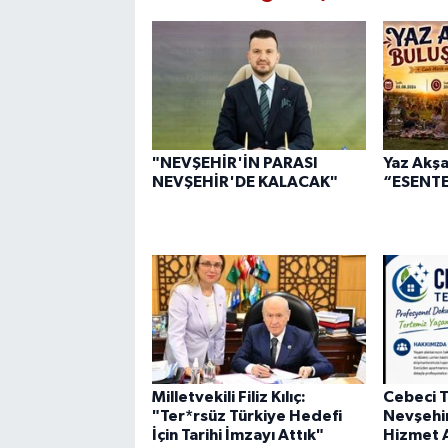
"NEVŞEHİR'İN PARASI
Yaz Akşa
NEVŞEHİR'DE KALACAK"
“ESENTE
Milletvekili Filiz Kılıç:
Cebeci T
"Ter*rsüz Türkiye Hedefi
Nevşehi
İçin Tarihi İmzayı Attık"
Hizmet A