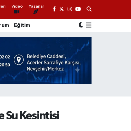
eri
Video
Yazarlar
rum
Eğitim
 Su Kesintisi