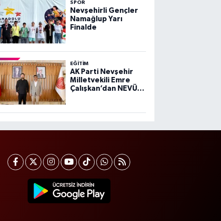
SPOR
Nevşehirli Gençler
Namağlup Yarı
Finalde
EĞITIM
AK Parti Nevşehir
Milletvekili Emre
Çalışkan’dan NEVÜ
Rektörü Aktekin’e
Ziyaret