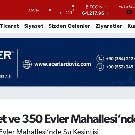
BITCOIN
Foto Gal
64.217,96
1.1
°
24
DOLAR
47,5452
-0.01
Ticaret
Siyaset
Sizden Gelenler
Ziyaretler
Ku
EURO
54,8942
0.19
STERLİN
64,0425
0.17
GRAM ALTIN
6229.65
-0.04
BİST100
13.688
207
 ve 350 Evler Mahallesi’nde
vler Mahallesi’nde Su Kesintisi