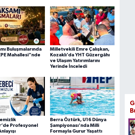
mı Buluşmalarında
Milletvekili Emre Çalışkan,
PE Mahallesi”nde
Kozaklı’da YHT Güzergâhı
ve Ulaşım Yatırımlarını
Yerinde İnceledi
G
B
emizlik
Berra Öztürk, U16 Dünya
r’de Profesyonel
Şampiyonası'nda Milli
nlayışı
Formayla Gurur Yaşattı