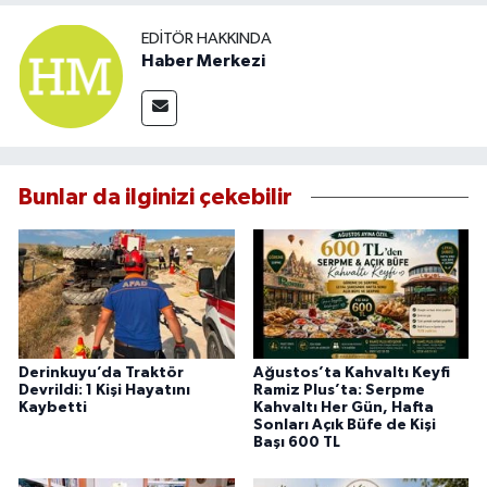
EDITÖR HAKKINDA
Haber Merkezi
Bunlar da ilginizi çekebilir
Derinkuyu’da Traktör
Ağustos’ta Kahvaltı Keyfi
Devrildi: 1 Kişi Hayatını
Ramiz Plus’ta: Serpme
Kaybetti
Kahvaltı Her Gün, Hafta
Sonları Açık Büfe de Kişi
Başı 600 TL