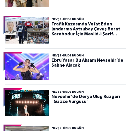
NEVŞEHIR DE BUGÜN
Trafik Kazasında Vefat Eden
Jandarma Astsubay Çavuş Berat
Karabodur İçin Mevlid-i Şerif
Programı Düzenlendi
NEVŞEHIR DE BUGÜN
Ebru Yaşar Bu Akşam Nevşehir’de
Sahne Alacak
NEVŞEHIR DE BUGÜN
Nevşehir’de Derya Uluğ Rüzgarı
"Gazze Vurgusu"
NEVŞEHIR DE BUGÜN