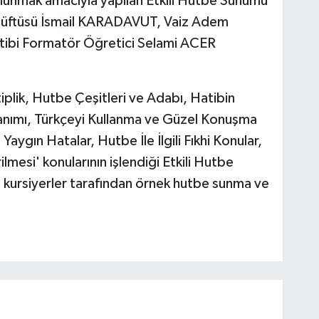
ulunmak amacıyla yapılan Etkili Hutbe Sunumu
e Müftüsü İsmail KARADAVUT, Vaiz Adem
ibi Formatör Öğretici Selami ACER
plik, Hutbe Çeşitleri ve Adabı, Hatibin
lanımı, Türkçeyi Kullanma ve Güzel Konuşma
ygın Hatalar, Hutbe İle İlgili Fıkhi Konular,
mesi' konularının işlendiği Etkili Hutbe
 kursiyerler tarafından örnek hutbe sunma ve