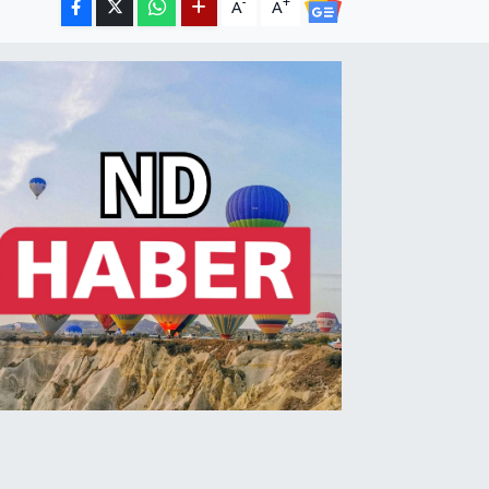
-
+
A
A