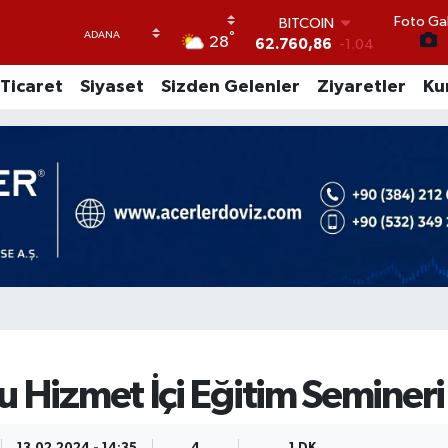
Foto Gal
BITCOIN
°
28
62.760,86
-1.04
DOLAR
Ticaret
Siyaset
Sizden Gelenler
Ziyaretler
Ku
47,5452
0.05
EURO
54,8242
0.01
STERLİN
64,0159
-0.24
GRAM ALTIN
6215.59
0.65
BİST100
13.458
0
 Hizmet İçi Eğitim Semineri