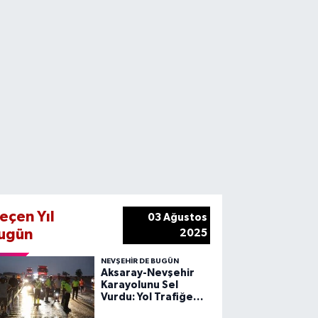
eçen Yıl
03 Ağustos
ugün
2025
NEVŞEHIR DE BUGÜN
Aksaray-Nevşehir
Karayolunu Sel
Vurdu: Yol Trafiğe
Kapandı