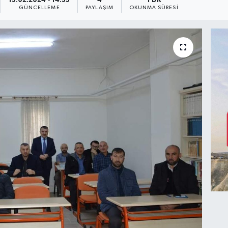
13.02.2024 - 14:35
4
1 DK
GÜNCELLEME
PAYLAŞIM
OKUNMA SÜRESI