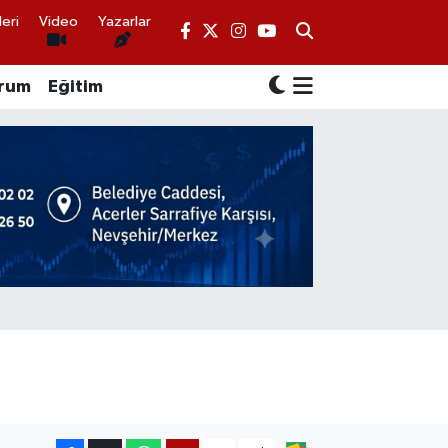
eri
Video
Yazarlar
rum
Eğitim