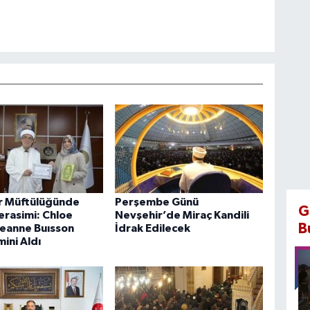
r Müftülüğünde
Perşembe Günü
G
erasimi: Chloe
Nevşehir’de Miraç Kandili
B
Jeanne Buısson
İdrak Edilecek
mini Aldı