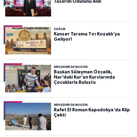
Tasarım Ödülünü Aldı
SAĞLIK
Kanser Tarama Tırı Kozaklı'ya
Geliyor!
NEVŞEHIR DE BUGÜN
Başkan Süleyman Özçelik,
Nar’daki Kur’an Kurslarında
Çocuklarla Buluştu
NEVŞEHIR DE BUGÜN
Rafet El Roman Kapadokya'da Klip
Çekti