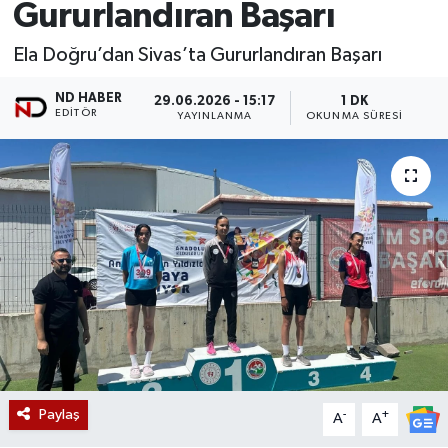
Gururlandıran Başarı
Ela Doğru’dan Sivas’ta Gururlandıran Başarı
ND HABER
29.06.2026 - 15:17
1 DK
EDITÖR
YAYINLANMA
OKUNMA SÜRESI
Paylaş
-
+
A
A