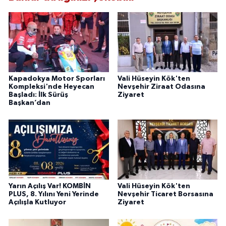
Kapadokya Motor Sporları
Vali Hüseyin Kök'ten
Kompleksi'nde Heyecan
Nevşehir Ziraat Odasına
Başladı: İlk Sürüş
Ziyaret
Başkan’dan
Yarın Açılış Var! KOMBİN
Vali Hüseyin Kök'ten
PLUS, 8. Yılını Yeni Yerinde
Nevşehir Ticaret Borsasına
Açılışla Kutluyor
Ziyaret