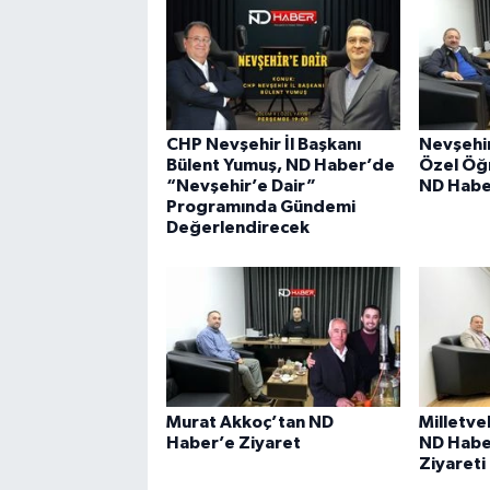
CHP Nevşehir İl Başkanı
Nevşehi
Bülent Yumuş, ND Haber’de
Özel Öğ
“Nevşehir’e Dair”
ND Habe
Programında Gündemi
Değerlendirecek
Murat Akkoç’tan ND
Milletve
Haber’e Ziyaret
ND Haber
Ziyareti