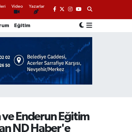
eri
Video
Yazarlar
rum
Eğitim
 ve Enderun Eğitim
'dan ND Haber'e