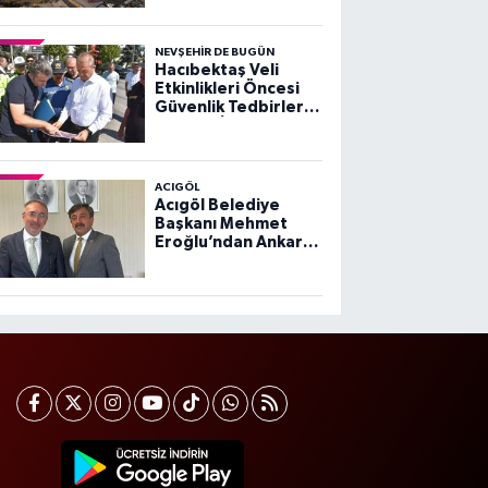
NEVŞEHIR DE BUGÜN
Hacıbektaş Veli
Etkinlikleri Öncesi
Güvenlik Tedbirleri
Yerinde İncelendi
ACIGÖL
Acıgöl Belediye
Başkanı Mehmet
Eroğlu’ndan Ankara
Ziyareti