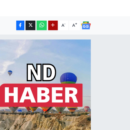
-
+
A
A