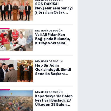
SON DAKİKA!
Nevşehir Yeni Sanayi
Sitesi İçin Ortak
İrade ve Kararlılık
Vurgusu
NEVŞEHIR DE BUGÜN
Vali Ali Fidan Kan
Bağışında Bulundu,
Kızılay Noktasını
Ziyaret Etti
NEVŞEHIR DE BUGÜN
Hep Bir Adım
Gerisindeydi, Şimdi
Sendika Başkanı
Olarak Ziyarete
Geldi
NEVŞEHIR DE BUGÜN
Kapadokya'da Balon
Festivali Başladı: 27
Ülkeden 38 Balon
Gökyüzünü Süsledi