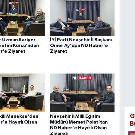
r Uzman Kariyer
İYİ Parti Nevşehir İl Başkanı
retim Kursu’ndan
Ömer Ay’dan ND Haber’e
r’e Ziyaret
Ziyaret
G
kili Menekşe'den
Nevşehir İl Milli Eğitim
'e Hayırlı Olsun
Müdürü Memet Polat'tan
B
ND Haber'e Hayırlı Olsun
Ziyareti