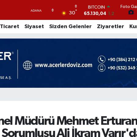
BITCOIN
Foto Gal
65.130,04
1.2
°
30
DOLAR
47,7106
0.17
Ticaret
Siyaset
Sizden Gelenler
Ziyaretler
Ku
EURO
55,1652
0.27
STERLİN
64,4046
0.35
GRAM ALTIN
6618.49
2.12
BİST100
13.773
-19
onel Müdürü Mehmet Erturan
 Sorumlusu Ali İkram Varır