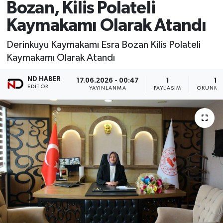
Bozan, Kilis Polateli
Kaymakamı Olarak Atandı
Derinkuyu Kaymakamı Esra Bozan Kilis Polateli
Kaymakamı Olarak Atandı
ND HABER
17.06.2026 - 00:47
1
1 
EDITÖR
YAYINLANMA
PAYLAŞIM
OKUNMA 