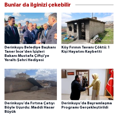
Bunlar da ilginizi çekebilir
Derinkuyu Belediye Başkanı
Köy Fırının Tavanı Çöktü: 1
Taner İnce’den İçişleri
Kişi Hayatını Kaybetti
Bakanı Mustafa Çiftçi’ye
Yeraltı Şehri Hediyesi
Derinkuyu’da Fırtına Çatıyı
Derinkuyu’da Bayramlaşma
Böyle Uçurdu: Maddi Hasar
Programı Gerçekleştirildi
Büyük